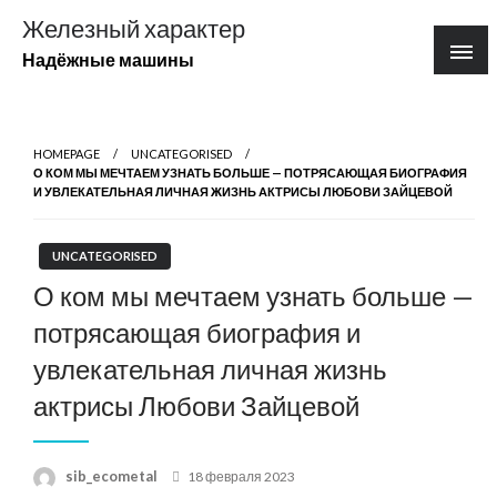
Перейти
Железный характер
к
Надёжные машины
содержимому
HOMEPAGE
UNCATEGORISED
О КОМ МЫ МЕЧТАЕМ УЗНАТЬ БОЛЬШЕ — ПОТРЯСАЮЩАЯ БИОГРАФИЯ
И УВЛЕКАТЕЛЬНАЯ ЛИЧНАЯ ЖИЗНЬ АКТРИСЫ ЛЮБОВИ ЗАЙЦЕВОЙ
UNCATEGORISED
О ком мы мечтаем узнать больше —
потрясающая биография и
увлекательная личная жизнь
актрисы Любови Зайцевой
Posted
sib_ecometal
18 февраля 2023
on