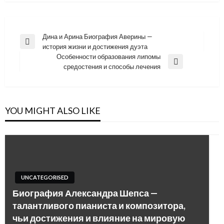
Навигация
Дина и Арина Биография Аверины —
Previous
история жизни и достижения дуэта
по
Post
Особенности образования липомы
записям
Next
средостения и способы лечения
Post
YOU MIGHT ALSO LIKE
UNCATEGORISED
Биография Александра Шепса —
талантливого пианиста и композитора,
чьи достижения и влияние на мировую