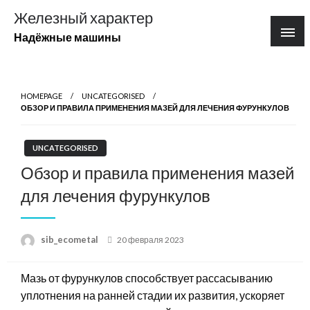
Перейти
Железный характер
к
Надёжные машины
содержимому
HOMEPAGE
UNCATEGORISED
ОБЗОР И ПРАВИЛА ПРИМЕНЕНИЯ МАЗЕЙ ДЛЯ ЛЕЧЕНИЯ ФУРУНКУЛОВ
UNCATEGORISED
Обзор и правила применения мазей
для лечения фурункулов
Posted
sib_ecometal
20 февраля 2023
on
Мазь от фурункулов способствует рассасыванию
уплотнения на ранней стадии их развития, ускоряет