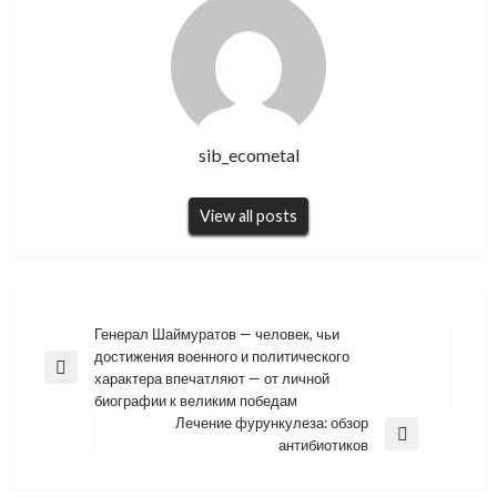
sib_ecometal
View all posts
Навигация
Генерал Шаймуратов — человек, чьи
достижения военного и политического
по
Previous
характера впечатляют — от личной
записям
Post
биографии к великим победам
Лечение фурункулеза: обзор
Next
антибиотиков
Post