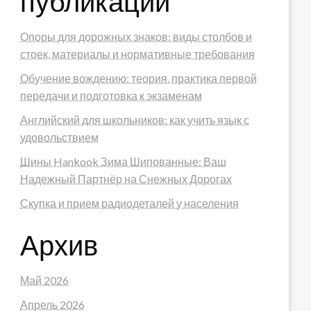
публикации
Опоры для дорожных знаков: виды столбов и
стоек, материалы и нормативные требования
Обучение вождению: теория, практика первой
передачи и подготовка к экзаменам
Английский для школьников: как учить язык с
удовольствием
Шины Hankook Зима Шипованные: Ваш
Надежный Партнёр на Снежных Дорогах
Скупка и прием радиодеталей у населения
Архив
Май 2026
Апрель 2026