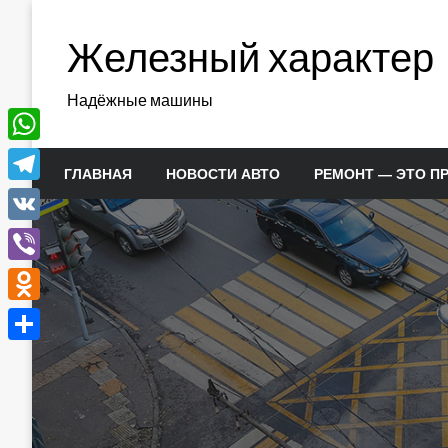
Перейти
к
Железный характер
содержимому
Надёжные машины
WhatsApp
ГЛАВНАЯ
НОВОСТИ АВТО
РЕМОНТ — ЭТО П
Telegram
VK
Viber
Odnoklassniki
Отправить