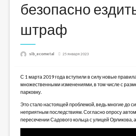
безопасно ездить
штраф
Posted
sib_ecometal
25 января 2023
on
С 1 марта 2019 года вступили в силу новые правил
множественными изменениями, в том числе с разм
парковку.
Это стало настоящей проблемой, ведь многие до си
неприятным последствиям. Согласно опросу автом
пересечении Садового кольца с улицей Орликова, 