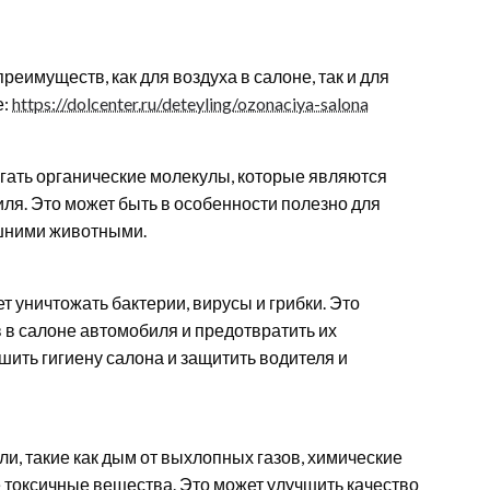
еимуществ, как для воздуха в салоне, так и для
е:
https://dolcenter.ru/deteyling/ozonaciya-salona
гать органические молекулы, которые являются
ля. Это может быть в особенности полезно для
шними животными.
 уничтожать бактерии, вирусы и грибки. Это
в салоне автомобиля и предотвратить их
шить гигиену салона и защитить водителя и
ли, такие как дым от выхлопных газов, химические
е токсичные вещества. Это может улучшить качество