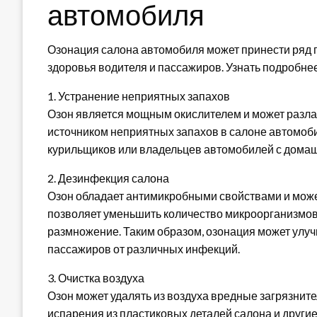
автомобиля
Озонация салона автомобиля может принести ряд пр
здоровья водителя и пассажиров. Узнать подробне
1. Устранение неприятных запахов
Озон является мощным окислителем и может разла
источником неприятных запахов в салоне автомоби
курильщиков или владельцев автомобилей с дома
2. Дезинфекция салона
Озон обладает антимикробными свойствами и может
позволяет уменьшить количество микроорганизмов 
размножение. Таким образом, озонация может улуч
пассажиров от различных инфекций.
3. Очистка воздуха
Озон может удалять из воздуха вредные загрязните
испарения из пластиковых деталей салона и други