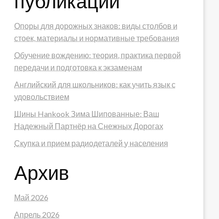
публикации
Опоры для дорожных знаков: виды столбов и
стоек, материалы и нормативные требования
Обучение вождению: теория, практика первой
передачи и подготовка к экзаменам
Английский для школьников: как учить язык с
удовольствием
Шины Hankook Зима Шипованные: Ваш
Надежный Партнёр на Снежных Дорогах
Скупка и прием радиодеталей у населения
Архив
Май 2026
Апрель 2026