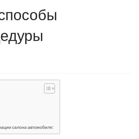
 способы
цедуры
нации салона автомобиля: