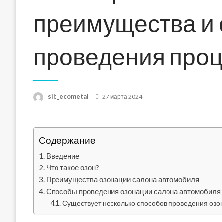
преимущества и
проведения про
Posted
sib_ecometal
27 марта 2024
on
Содержание
Введение
Что такое озон?
Преимущества озонации салона автомобиля
Способы проведения озонации салона автомобиля
Существует несколько способов проведения озо