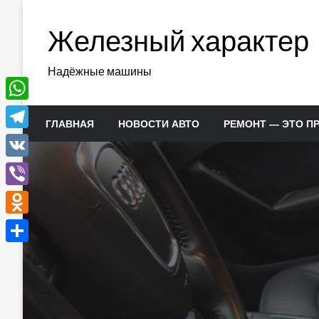
Перейти
к
Железный характер
содержимому
Надёжные машины
WhatsApp
ГЛАВНАЯ
НОВОСТИ АВТО
РЕМОНТ — ЭТО П
Telegram
VK
Viber
Odnoklassniki
Отправить