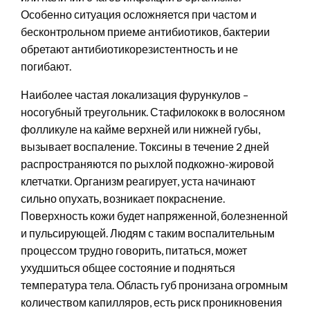
Особенно ситуация осложняется при частом и
бесконтрольном приеме антибиотиков, бактерии
обретают антибиотикорезистентность и не
погибают.
Наиболее частая локализация фурункулов –
носогубный треугольник. Стафилококк в волосяном
фолликуле на кайме верхней или нижней губы,
вызывает воспаление. Токсины в течение 2 дней
распространяются по рыхлой подкожно-жировой
клетчатки. Организм реагирует, уста начинают
сильно опухать, возникает покраснение.
Поверхность кожи будет напряженной, болезненной
и пульсирующей. Людям с таким воспалительным
процессом трудно говорить, питаться, может
ухудшиться общее состояние и подняться
температура тела. Область губ пронизана огромным
количеством капилляров, есть риск проникновения