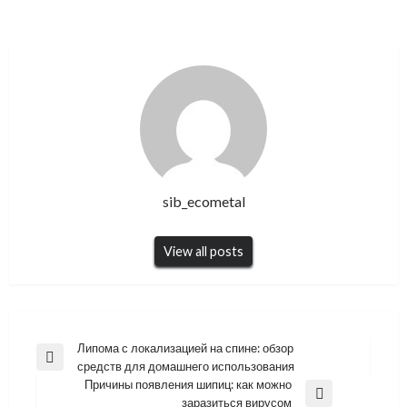
sib_ecometal
View all posts
Навигация
Липома с локализацией на спине: обзор
Previous
средств для домашнего использования
по
Post
Причины появления шипиц: как можно
записям
Next
заразиться вирусом