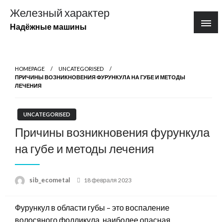
Перейти
Железный характер
к
Надёжные машины
содержимому
HOMEPAGE
UNCATEGORISED
ПРИЧИНЫ ВОЗНИКНОВЕНИЯ ФУРУНКУЛА НА ГУБЕ И МЕТОДЫ
ЛЕЧЕНИЯ
UNCATEGORISED
Причины возникновения фурункула
на губе и методы лечения
Posted
sib_ecometal
18 февраля 2023
on
Фурункул в области губы – это воспаление
волосяного фолликула, наиболее опасная