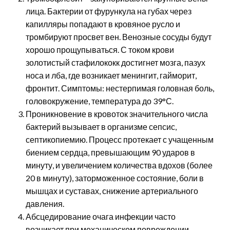
лица. Бактерии от фурункула на губах через
капилляры попадают в кровяное русло и
тромбируют просвет вен. Венозные сосуды будут
хорошо прощупываться. С током крови
золотистый стафилококк достигнет мозга, пазух
носа и лба, где возникает менингит, гайморит,
фронтит. Симптомы: нестерпимая головная боль,
головокружение, температура до 39°С.
Проникновение в кровоток значительного числа
бактерий вызывает в организме сепсис,
септикопиемию. Процесс протекает с учащенным
биением сердца, превышающим 90 ударов в
минуту, и увеличением количества вдохов (более
20 в минуту), заторможенное состояние, боли в
мышцах и суставах, снижение артериального
давления.
Абсцедирование очага инфекции часто
возникает при механическом повреждении