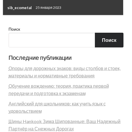
sib_ecometal
25 января 2023
Поиск
Поиск
Последние публикации
Опоры для дорожных знаков: виды столбов и стоек,
материалы и нормативные требования
Обучение вождению: теория, практика первой
передачи и подготовка к экзаменам
Английский для школьников: как учить язык с
удовольствием
Шины Hankook Зима Шипованные: Ваш Надежный
Партнёр на Снежных Дорогах