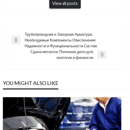
View all posts
Навигация
Трубопроводная и Запорная Арматура:
Необходимые Компоненты Обеспечения
по
Previous
Надежности и Функциональности Систем
Post
записям
Сдача металла: Полезное дело для
Next
экологии и финансов
Post
YOU MIGHT ALSO LIKE