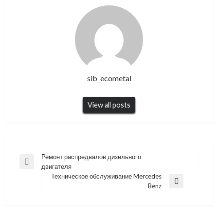
sib_ecometal
View all posts
Навигация
Ремонт распредвалов дизельного
Previous
двигателя
по
Post
Техническое обслуживание Mercedes
записям
Next
Benz
Post