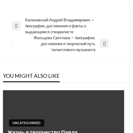
Навигация
Калиновский Андрей Владимирович —
биография, достижения и факты о
по
Previous
выдающемся специалисте
Post
записям
Жильцова Светлана — биография,
достижения и творческий путь
Next
талантливого музыканта
Post
YOU MIGHT ALSO LIKE
UNCATEGORISED
Жизнь и творчество Павла