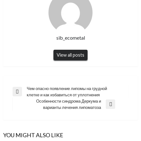
sib_ecometal
View all posts
Навигация
Чем опасно появление липомы на грудной
Previous
клетке и как избавиться от уплотнения
по
Post
Особенности синдрома Деркума и
записям
Next
варианты лечения липоматоза
Post
YOU MIGHT ALSO LIKE