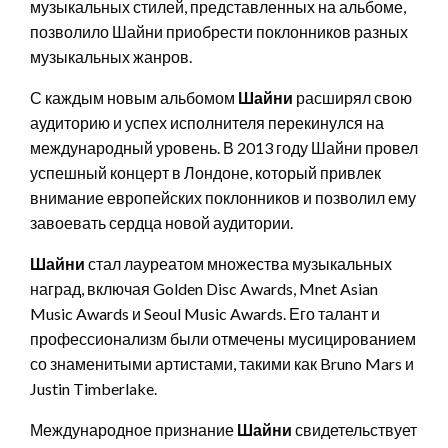
музыкальных стилей, представленных на альбоме,
позволило Шайни приобрести поклонников разных
музыкальных жанров.
С каждым новым альбомом
Шайни
расширял свою
аудиторию и успех исполнителя перекинулся на
международный уровень. В 2013 году Шайни провел
успешный концерт в Лондоне, который привлек
внимание европейских поклонников и позволил ему
завоевать сердца новой аудитории.
Шайни
стал лауреатом множества музыкальных
наград, включая Golden Disc Awards, Mnet Asian
Music Awards и Seoul Music Awards. Его талант и
профессионализм были отмечены мусицированием
со знаменитыми артистами, такими как Bruno Mars и
Justin Timberlake.
Международное признание
Шайни
свидетельствует