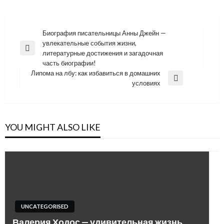
Навигация
Биография писательницы Анны Джейн —
увлекательные события жизни,
по
Previous
литературные достижения и загадочная
записям
Post
часть биографии!
Липома на лбу: как избавиться в домашних
Next
условиях
Post
YOU MIGHT ALSO LIKE
UNCATEGORISED
Валерия Ходос — удивительная жизнь