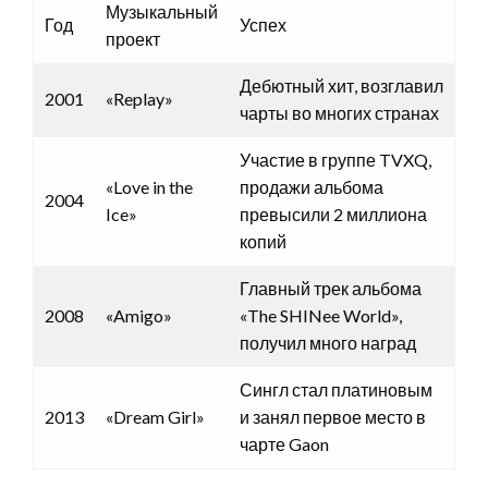
Музыкальный
Год
Успех
проект
Дебютный хит, возглавил
2001
«Replay»
чарты во многих странах
Участие в группе TVXQ,
«Love in the
продажи альбома
2004
Ice»
превысили 2 миллиона
копий
Главный трек альбома
2008
«Amigo»
«The SHINee World»,
получил много наград
Сингл стал платиновым
2013
«Dream Girl»
и занял первое место в
чарте Gaon