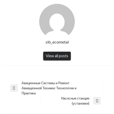
sib_ecometal
View all posts
Навигация
Авиционные Системы и Ремонт
Авиационной Техники: Технологии и
по
Previous
Практика
Post
записям
Насосные станции
Next
(установки)
Post