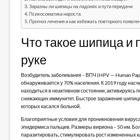
Заразны ли шипицы на ладонях и пути передачи
Психосоматика нароста
Прогноз лечения и как избежать повторного появле
Что такое шипица и
руке
Возбудитель заболевания – ВПЧ (HPV — Human Papi
обнаруживается у 70% населения. К 2019 году нас
находиться в неактивном состоянии, активируясь 
снижающих иммунитет. Быстрое заражение шипицей
которых касался больной.
Благоприятные условия для проникновения вируса
эпидермиса пальцев. Размеры вириона – 50 нм. Бол
паразитировать, стимулировать рост измененных кл