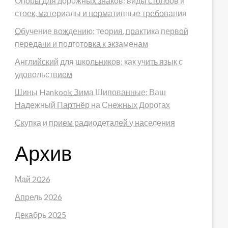
Опоры для дорожных знаков: виды столбов и
стоек, материалы и нормативные требования
Обучение вождению: теория, практика первой
передачи и подготовка к экзаменам
Английский для школьников: как учить язык с
удовольствием
Шины Hankook Зима Шипованные: Ваш
Надежный Партнёр на Снежных Дорогах
Скупка и прием радиодеталей у населения
Архив
Май 2026
Апрель 2026
Декабрь 2025