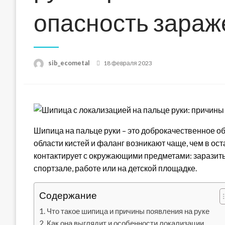
опасность зараж
Posted
sib_ecometal
18 февраля 2023
on
Шипица на пальце руки – это доброкачественное 
области кистей и фаланг возникают чаще, чем в ос
контактирует с окружающими предметами: заразить
спортзале, работе или на детской площадке.
Содержание
Что такое шипица и причины появления на руке
Как она выглядит и особенности локализации