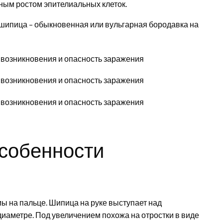
ным ростом эпителиальных клеток.
шипица – обыкновенная или вульгарная бородавка на
особенности
ы на пальце. Шипица на руке выступает над
 диаметре. Под увеличением похожа на отростки в виде