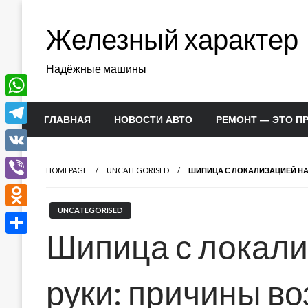
Перейти
к
Железный характер
содержимому
Надёжные машины
WhatsApp
ГЛАВНАЯ
НОВОСТИ АВТО
РЕМОНТ — ЭТО П
Telegram
VK
HOMEPAGE
UNCATEGORISED
ШИПИЦА С ЛОКАЛИЗАЦИЕЙ НА
Viber
UNCATEGORISED
Odnoklassniki
Шипица с локали
Отправить
руки: причины в