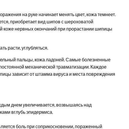
оражения на руке начинает менять цвет, кожа темнеет.
тся, приобретает вид шипов с шероховатой
ой коже нервных окончаний при прорастании шипицы
ть расти, углубляться.
тельный пальцы, кожа ладоней. Самые болезненные
 постоянной механической травматизации. Каждое
пицы зависит от штамма вируса и места повреждения
ждым днем увеличивается, возвышаясь над
ками вглубь эпидермиса.
вляется боль при соприкосновении, пораженный