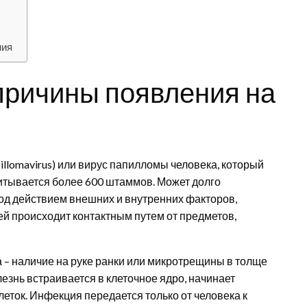
ния
 причины появления на
llomavirus) или вирус папилломы человека, который
читывается более 600 штаммов. Может долго
под действием внешних и внутренних факторов,
 происходит контактным путем от предметов,
 – наличие на руке ранки или микротрещины в толще
езнь встраивается в клеточное ядро, начинает
еток. Инфекция передается только от человека к