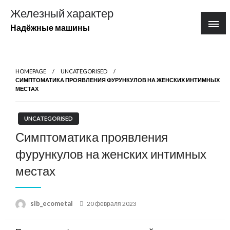
Перейти
Железный характер
к
Надёжные машины
содержимому
HOMEPAGE
UNCATEGORISED
СИМПТОМАТИКА ПРОЯВЛЕНИЯ ФУРУНКУЛОВ НА ЖЕНСКИХ ИНТИМНЫХ
МЕСТАХ
UNCATEGORISED
Симптоматика проявления
фурункулов на женских интимных
местах
Posted
sib_ecometal
20 февраля 2023
on