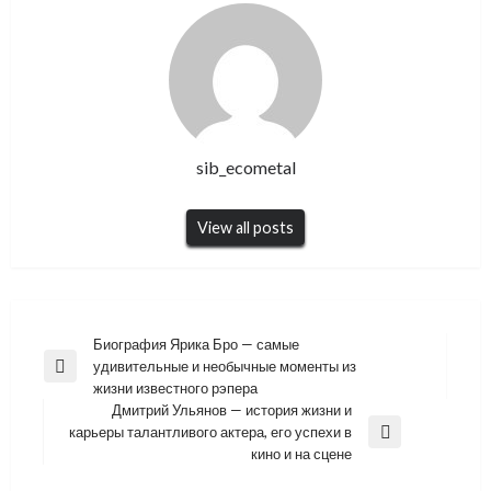
sib_ecometal
View all posts
Навигация
Биография Ярика Бро — самые
удивительные и необычные моменты из
по
Previous
жизни известного рэпера
Post
записям
Дмитрий Ульянов — история жизни и
карьеры талантливого актера, его успехи в
Next
кино и на сцене
Post