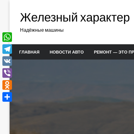
Перейти
к
Железный характер
содержимому
Надёжные машины
WhatsApp
ГЛАВНАЯ
НОВОСТИ АВТО
РЕМОНТ — ЭТО П
Telegram
VK
Viber
Odnoklassniki
Отправить