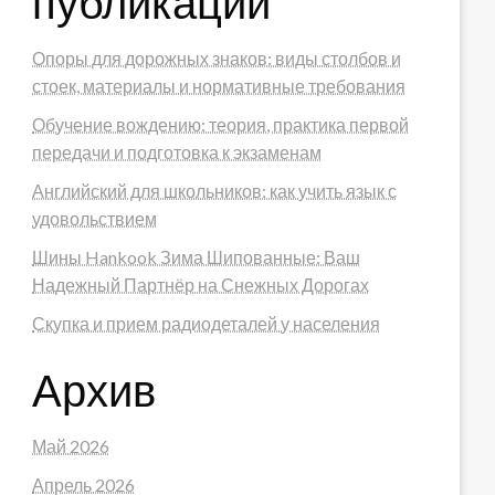
публикации
Опоры для дорожных знаков: виды столбов и
стоек, материалы и нормативные требования
Обучение вождению: теория, практика первой
передачи и подготовка к экзаменам
Английский для школьников: как учить язык с
удовольствием
Шины Hankook Зима Шипованные: Ваш
Надежный Партнёр на Снежных Дорогах
Скупка и прием радиодеталей у населения
Архив
Май 2026
Апрель 2026