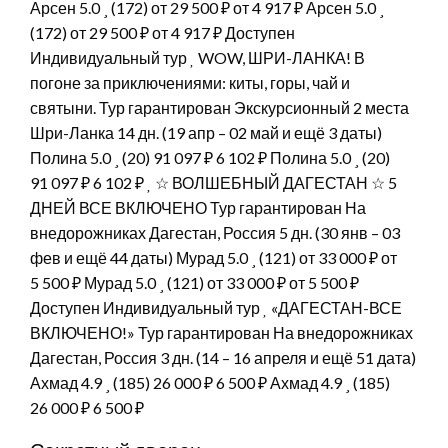
Арсен 5.0
(172)
от 29 500 ₽
от 4 917 ₽
Арсен 5.0
(172)
от 29 500 ₽
от 4 917 ₽
Доступен
Индивидуальный тур
WOW, ШРИ-ЛАНКА! В
погоне за приключениями: киты, горы, чай и
святыни. Тур гарантирован Экскурсионный 2 места
Шри-Ланка
14 дн.
(19 апр – 02 май и ещё 3 даты)
Полина 5.0
(20)
91 097 ₽
6 102 ₽
Полина 5.0
(20)
91 097 ₽
6 102 ₽
☆ ВОЛШЕБНЫЙ ДАГЕСТАН ☆ 5
ДНЕЙ ВСЕ ВКЛЮЧЕНО Тур гарантирован На
внедорожниках Дагестан, Россия
5 дн.
(30 янв – 03
фев и ещё 44 даты)
Мурад 5.0
(121)
от 33 000 ₽
от
5 500 ₽
Мурад 5.0
(121)
от 33 000 ₽
от 5 500 ₽
Доступен Индивидуальный тур
«ДАГЕСТАН-ВСЕ
ВКЛЮЧЕНО!» Тур гарантирован На внедорожниках
Дагестан, Россия
3 дн.
(14 – 16 апреля и ещё 51 дата)
Ахмад 4.9
(185)
26 000 ₽
6 500 ₽
Ахмад 4.9
(185)
26 000 ₽
6 500 ₽