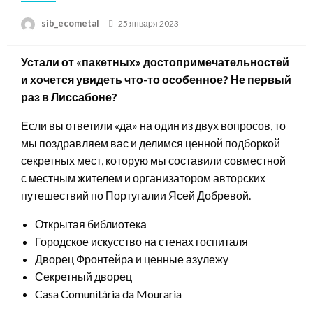
Posted
sib_ecometal
25 января 2023
on
Устали от «пакетных» достопримечательностей
и хочется увидеть что-то особенное? Не первый
раз в Лиссабоне?
Если вы ответили «да» на один из двух вопросов, то
мы поздравляем вас и делимся ценной подборкой
секретных мест, которую мы составили совместной
с местным жителем и организатором авторских
путешествий по Португалии Ясей Добревой.
Открытая библиотека
Городское искусство на стенах госпиталя
Дворец Фронтейра и ценные азулежу
Секретный дворец
Casa Comunitária da Mouraria