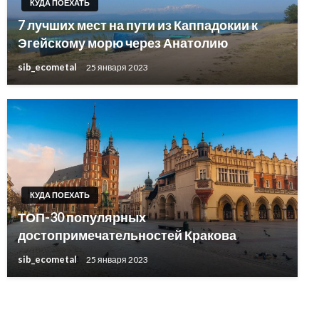
КУДА ПОЕХАТЬ
7 лучших мест на пути из Каппадокии к
Эгейскому морю через Анатолию
sib_ecometal
25 января 2023
КУДА ПОЕХАТЬ
ТОП-30 популярных
КУДА ПОЕХАТЬ
достопримечательностей Кракова
БАЛКАНЫ: что смотреть и куда ехать
sib_ecometal
25 января 2023
sib_ecometal
25 января 2023