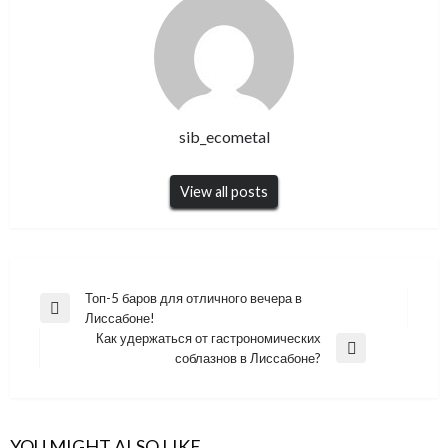
sib_ecometal
View all posts
Навигация
Топ-5 баров для отличного вечера в
Previous
Лиссабоне!
по
Post
Как удержаться от гастрономических
записям
Next
соблазнов в Лиссабоне?
Post
YOU MIGHT ALSO LIKE