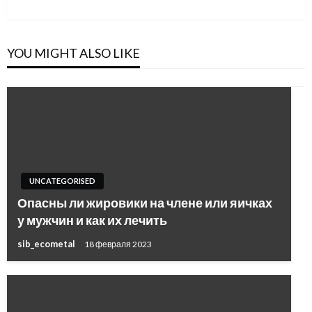
Post
YOU MIGHT ALSO LIKE
UNCATEGORISED
Опасны ли жировики на члене или яичках
у мужчин и как их лечить
sib_ecometal
18 февраля 2023