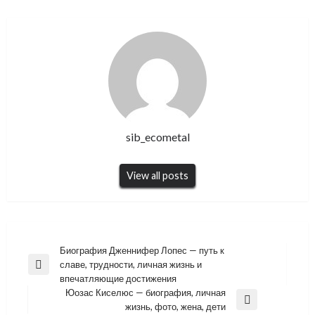
sib_ecometal
View all posts
Навигация
Биография Дженнифер Лопес — путь к
славе, трудности, личная жизнь и
по
Previous
впечатляющие достижения
Post
записям
Юозас Киселюс — биография, личная
Next
жизнь, фото, жена, дети