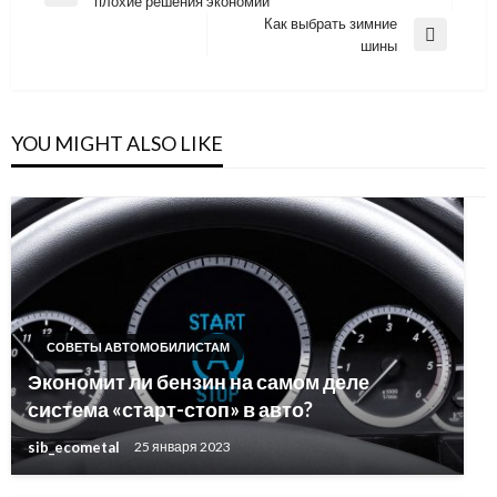
плохие решения экономии
по
Post
Как выбрать зимние
записям
Next
шины
Post
YOU MIGHT ALSO LIKE
СОВЕТЫ АВТОМОБИЛИСТАМ
Экономит ли бензин на самом деле
система «старт-стоп» в авто?
sib_ecometal
25 января 2023