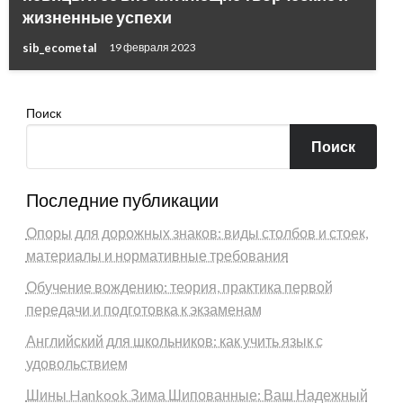
жизненные успехи
sib_ecometal
19 февраля 2023
Поиск
Поиск
Последние публикации
Опоры для дорожных знаков: виды столбов и стоек,
материалы и нормативные требования
Обучение вождению: теория, практика первой
передачи и подготовка к экзаменам
Английский для школьников: как учить язык с
удовольствием
Шины Hankook Зима Шипованные: Ваш Надежный