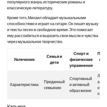
популярного жанра, исторические романы и
классическую литературу.
Кроме того, Михаил обладает музыкальными
способностями и играет на гитаре. Он пишет музыку
и тексты песен в свободное время. Это помогает
ему расслабиться и выразить свои мысли и чувства
через музыкальное творчество.
Спорт и
Путе
Семья и
Увлечения:
физические
и а
дети
упражнения
о
Люби
Спортивный
Преданный
акти
Характеристика:
и активный
семьянин
отды
образ жизни
прир
Карьера