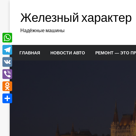
Перейти
к
Железный характер
содержимому
Надёжные машины
WhatsApp
ГЛАВНАЯ
НОВОСТИ АВТО
РЕМОНТ — ЭТО П
Telegram
VK
Viber
Odnoklassniki
Отправить