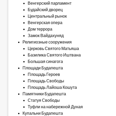
Венгерский парламент
Будайский дворец
Центральный рынок
Венгерская опера
Дом террора
Замок Вайдахуняд
Религиозные сооружения
Церковь Святого Матьяша
Базилика Святого Иштвана
Большая синагога
Площади Будапешта
Площадь Героев
Площадь Свободы
Площадь Лайоша Кошута
Памятники Будапешта
Статуя Свободы
Туфли на набережной Дуная
Купальни Будапешта