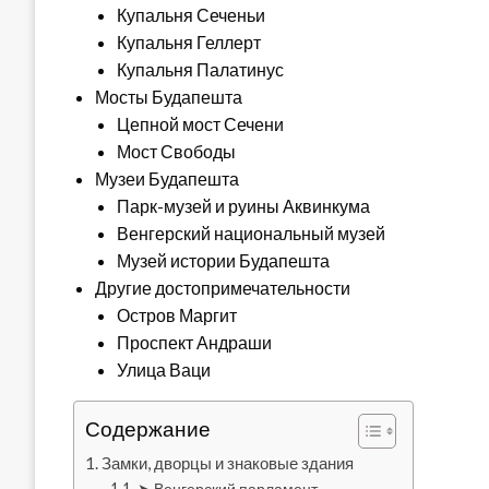
Купальня Сеченьи
Купальня Геллерт
Купальня Палатинус
Мосты Будапешта
Цепной мост Сечени
Мост Свободы
Музеи Будапешта
Парк-музей и руины Аквинкума
Венгерский национальный музей
Музей истории Будапешта
Другие достопримечательности
Остров Маргит
Проспект Андраши
Улица Ваци
Содержание
Замки, дворцы и знаковые здания
➤ Венгерский парламент