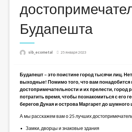
достопримечате
Будапешта
Posted
sib_ecometal
25 января 2023
on
Будапешт – это поистине город тысячи лиц. Не
выходные! Помимо того, что вам понадобится 
достопримечательности и их прелести, город 
потратить время, чтобы познакомиться с его 
берегов Дуная и острова Маргарет до шумного 
А мы расскажем вам о 25 лучших достопримечател
Замки, дворцы и знаковые здания