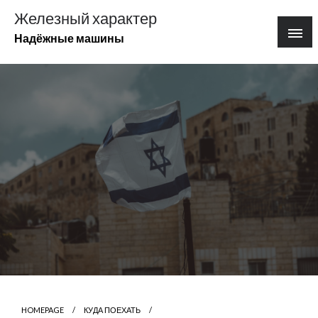
Перейти
Железный характер
к
Надёжные машины
содержимому
HOMEPAGE
КУДА ПОЕХАТЬ