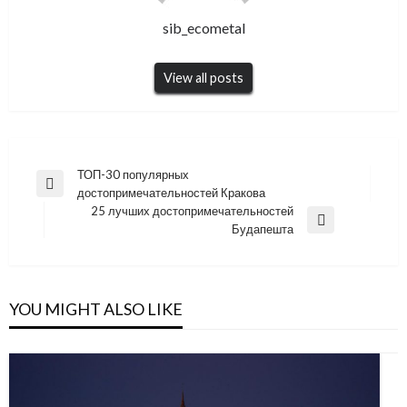
sib_ecometal
View all posts
Навигация
ТОП-30 популярных
Previous
достопримечательностей Кракова
по
Post
25 лучших достопримечательностей
записям
Next
Будапешта
Post
YOU MIGHT ALSO LIKE