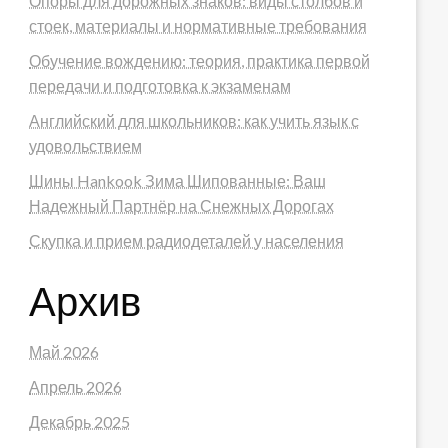
Опоры для дорожных знаков: виды столбов и
стоек, материалы и нормативные требования
Обучение вождению: теория, практика первой
передачи и подготовка к экзаменам
Английский для школьников: как учить язык с
удовольствием
Шины Hankook Зима Шипованные: Ваш
Надежный Партнёр на Снежных Дорогах
Скупка и прием радиодеталей у населения
Архив
Май 2026
Апрель 2026
Декабрь 2025