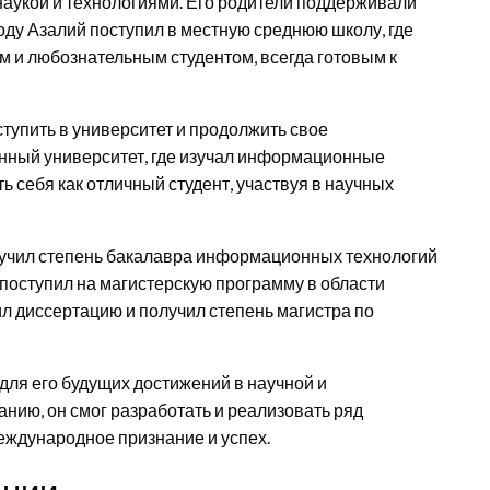
наукой и технологиями. Его родители поддерживали
году Азалий поступил в местную среднюю школу, где
м и любознательным студентом, всегда готовым к
тупить в университет и продолжить свое
енный университет, где изучал информационные
ь себя как отличный студент, участвуя в научных
лучил степень бакалавра информационных технологий
 поступил на магистерскую программу в области
ил диссертацию и получил степень магистра по
ля его будущих достижений в научной и
нию, он смог разработать и реализовать ряд
еждународное признание и успех.