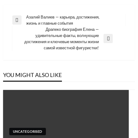
Навигация
Азалий Валиев — карьера, достижения,
Previous
жизнь и главные события
по
Post
Драпеко биография Елена —
записям
удивительные факты, волнующие
Next
достижения и ключевые моменты жизни
Post
самой известной фигуристки!
YOU MIGHT ALSO LIKE
UNCATEGORISED