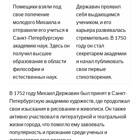
Помещики взяли под
Державин проявил
свое попечение
себя выдающимся
молодого Михаила и
учеником, и его
отправили его учиться в
карьера развивалась
Санкт-Петербургскую
стремительно. В 1750
академию наук. Здесь он
году он стал
получил высшее
секретарем академии
образование в области
и начал публиковать
философии и
свои первые
естественных наук.
стихотворения.
В 1752 году Михаил Державин был принят в Санкт-
Петербургскую академию художеств, где продолжал
свои изыскания в рисовании и живописи. Он также
активно участвовал в литературной и театральной
жизни города, что помогло ему завоевать
популярность и признание среди ученых и
литераторов того времени.