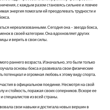
аничения, с каждым разом становясь сильнее и ловчее
жимая энергия помогали ей преодолевать трудности и
бокса.
аться нереализованными. Сегодня она – звезда бокса,
енок в своей категории. Она вдохновляет других
цы и верить в свои силы.
ого раннего возраста. Изначально, это были только
изучала основы бокса и развивала свои физические
сть потенциал и огромная любовь к этому виду спорта.
участия в официальном поединке. Несмотря на свой
лу и стойкость, поражая своих соперников. Вскоре ее
и специалистов из всей страны.
овала свои навыки и достигала новых вершин в