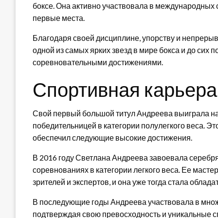
боксе. Она активно участвовала в международных
первые места.
Благодаря своей дисциплине, упорству и непрерыв
одной из самых ярких звезд в мире бокса и до сих
соревновательными достижениями.
Спортивная карьера
Свой первый большой титул Андреева выиграла на 
победительницей в категории полулегкого веса. Это
обеспечил следующие высокие достижения.
В 2016 году Светлана Андреева завоевала серебря
соревнованиях в категории легкого веса. Ее масте
зрителей и экспертов, и она уже тогда стала обла
В последующие годы Андреева участвовала в множ
подтверждая свою превосходность и уникальные сп