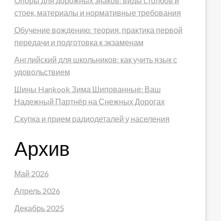
Опоры для дорожных знаков: виды столбов и
стоек, материалы и нормативные требования
Обучение вождению: теория, практика первой
передачи и подготовка к экзаменам
Английский для школьников: как учить язык с
удовольствием
Шины Hankook Зима Шипованные: Ваш
Надежный Партнёр на Снежных Дорогах
Скупка и прием радиодеталей у населения
Архив
Май 2026
Апрель 2026
Декабрь 2025