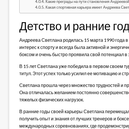
Какие преграды на пути становления Андреевой
Какая спортивная карьера имеет Андреева Све
Детство и ранние го
Андреева Светлана родилась 15 марта 1990 года в
интерес к спорту и всегда была активной и энерги
боксом и очень быстро проявила свой потенциал в 
В 15 лет Светлана уже победила в первом своем т
титул. Этот успех только усилил ее мотивацию и ст
Светлана прошла через множество трудностей и п
Она отличалась желанием постоянно совершенство
тяжелых физических нагрузок.
В ранние годы своей карьеры Светлана перемещала
получить опыт и знания от лучших тренеров и бокс
международных соревнованиях, где продемонстрир