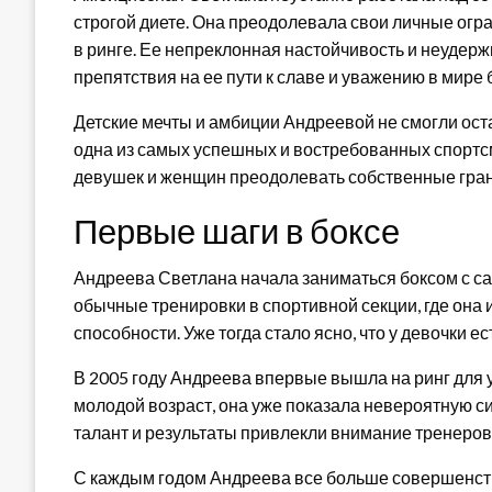
строгой диете. Она преодолевала свои личные огр
в ринге. Ее непреклонная настойчивость и неудер
препятствия на ее пути к славе и уважению в мире 
Детские мечты и амбиции Андреевой не смогли ост
одна из самых успешных и востребованных спортсм
девушек и женщин преодолевать собственные грани
Первые шаги в боксе
Андреева Светлана начала заниматься боксом с сам
обычные тренировки в спортивной секции, где она 
способности. Уже тогда стало ясно, что у девочки е
В 2005 году Андреева впервые вышла на ринг для 
молодой возраст, она уже показала невероятную си
талант и результаты привлекли внимание тренеров 
С каждым годом Андреева все больше совершенств