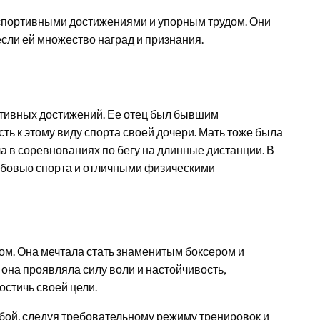
спортивными достижениями и упорным трудом. Они
сли ей множество наград и признания.
тивных достижений. Ее отец был бывшим
ь к этому виду спорта своей дочери. Мать тоже была
а в соревнованиях по бегу на длинные дистанции. В
юбовью спорта и отличными физическими
ом. Она мечтала стать знаменитым боксером и
 она проявляла силу воли и настойчивость,
остичь своей цели.
бой, следуя требовательному режиму тренировок и