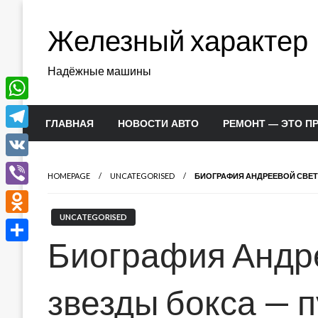
Перейти
к
Железный характер
содержимому
Надёжные машины
WhatsApp
ГЛАВНАЯ
НОВОСТИ АВТО
РЕМОНТ — ЭТО П
Telegram
VK
HOMEPAGE
UNCATEGORISED
БИОГРАФИЯ АНДРЕЕВОЙ СВЕТ
Viber
UNCATEGORISED
Odnoklassniki
Биография Андр
Отправить
звезды бокса — п