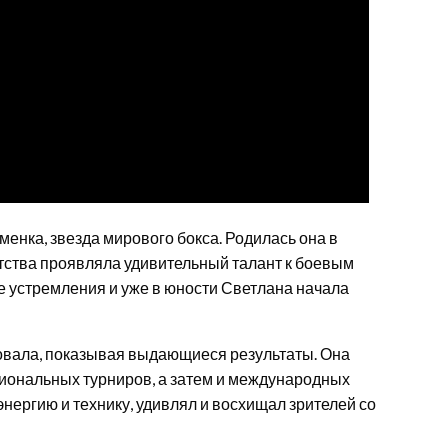
енка, звезда мирового бокса. Родилась она в
етства проявляла удивительный талант к боевым
е устремления и уже в юности Светлана начала
овала, показывая выдающиеся результаты. Она
иональных турниров, а затем и международных
нергию и технику, удивлял и восхищал зрителей со