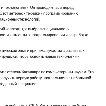
й и технологиями. Он проводил часы перед
 Этот интерес к технике и программированию
мационных технологий.
ий колледж, где выбрал специальность
ности и таланты в программировании и разработке
ктический опыт и принимал участие в различных
о трудился, чтобы освоить новые технологии и
учил степень бакалавра по компьютерным наукам. Его
 получить первую работу программиста в небольшой
преданный специалист.
дном побережье США. Уже с ранних лет ему было