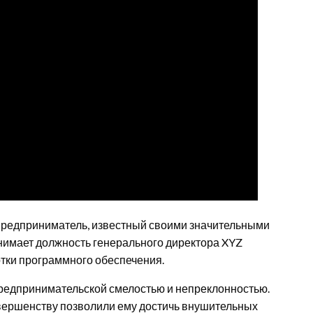
редприниматель, известный своими значительными
нимает должность генерального директора XYZ
тки программного обеспечения.
редпринимательской смелостью и непреклонностью.
совершенству позволили ему достичь внушительных