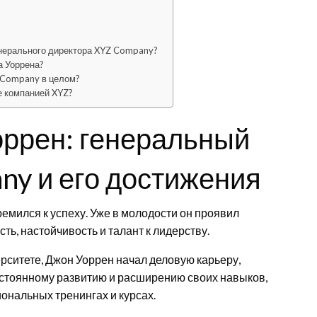
енерального директора XYZ Company?
 Уоррена?
Z Company в целом?
е компанией XYZ?
ррен: генеральный
ny и его достижения
ремился к успеху. Уже в молодости он проявил
ть, настойчивость и талант к лидерству.
ситете, Джон Уоррен начал деловую карьеру,
остоянному развитию и расширению своих навыков,
ональных тренингах и курсах.