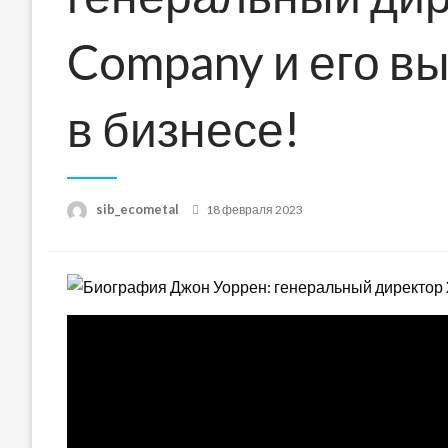
Company и его в
в бизнесе!
Posted
sib_ecometal
18 февраля 2023
on