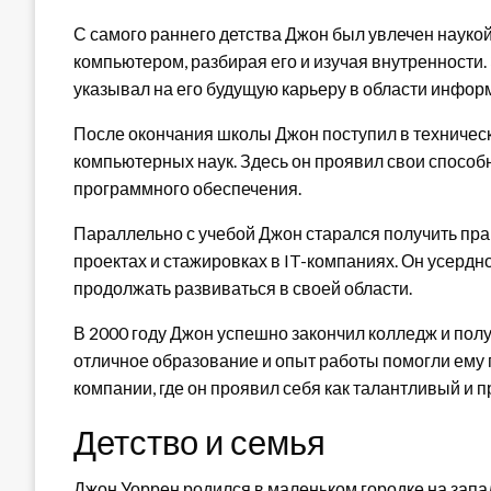
С самого раннего детства Джон был увлечен науко
компьютером, разбирая его и изучая внутренности.
указывал на его будущую карьеру в области инфор
После окончания школы Джон поступил в техническ
компьютерных наук. Здесь он проявил свои способ
программного обеспечения.
Параллельно с учебой Джон старался получить пра
проектах и стажировках в IT-компаниях. Он усердн
продолжать развиваться в своей области.
В 2000 году Джон успешно закончил колледж и пол
отличное образование и опыт работы помогли ему
компании, где он проявил себя как талантливый и 
Детство и семья
Джон Уоррен родился в маленьком городке на запа