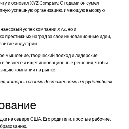
чту и основал XYZ Company. С годами он сумел
рупную успешную организацию, имеющую высокую
нансовый успех компании XYZ, но и
ко престижных наград за свои инновационные идеи,
звитие индустрии.
кое мышление, творческий подход и лидерские
м в бизнесе и ищет инновационные решения, чтобы
озицию компании на рынке.
еля, который своими достижениями и трудолюбием
зование
дке на севере США. Его родители, простые рабочие,
образованию.