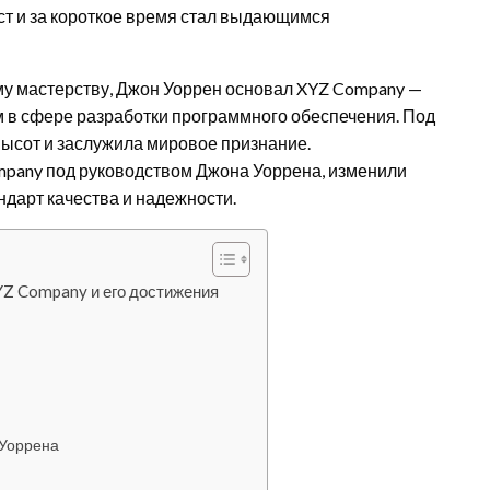
ист и за короткое время стал выдающимся
у мастерству, Джон Уоррен основал XYZ Company —
м в сфере разработки программного обеспечения. Под
высот и заслужила мировое признание.
pany под руководством Джона Уоррена, изменили
дарт качества и надежности.
YZ Company и его достижения
 Уоррена