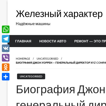
Перейти
к
Железный характер
содержимому
Надёжные машины
WhatsApp
ГЛАВНАЯ
НОВОСТИ АВТО
РЕМОНТ — ЭТО П
Telegram
VK
HOMEPAGE
UNCATEGORISED
БИОГРАФИЯ ДЖОН УОРРЕН — ГЕНЕРАЛЬНЫЙ ДИРЕКТОР XYZ COMPA
Viber
Odnoklassniki
UNCATEGORISED
Отправить
Биография Джон
генеральный дир