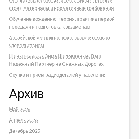
Опоры для дорожных знаков: виды столбов и
стоек, материалы и нормативные требования
Обучение вождению: теория, практика первой
передачи и подготовка к экзаменам
Английский для школьников: как учить язык с
удовольствием
Шины Hankook Зима Шипованные: Ваш
Надежный Партнёр на Снежных Дорогах
Скупка и прием радиодеталей у населения
Архив
Май 2026
Апрель 2026
Декабрь 2025