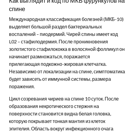
Как выглядит и код по МКБ фурункулов на
спине
Международная классификация болезней (МКБ-10)
выделяет большой раздел бактериальных
воспалений – пиодермий. Чирей спины имеет код
L02 – стафилодермия. После проникновения
золотистого стафилококка в волосяной фолликул он
начинает размножаться, поражается
прилегающая подкожно-жировая клетчатка.
Независимо от локализации на спине, симптоматика
будет зависеть от иммунной системы, размера
поражения.
Цикл созревания чириев на спине 10 суток. После
образования некротического стержня на
поверхности становится видна белая головка,
которую покрывает тонкая мантия из клеток
эпителия. Область вокруг инфекционного очага