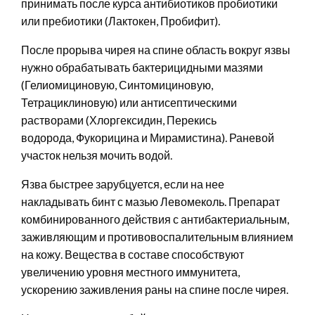
принимать после курса антибиотиков пробиотики
или пребиотики (Лактокен, Пробифит).
После прорыва чирея на спине область вокруг язвы
нужно обрабатывать бактерицидными мазями
(Гелиомициновую, Синтомициновую,
Тетрациклиновую) или антисептическими
растворами (Хлоргексидин, Перекись
водорода, Фукорицина и Мирамистина). Раневой
участок нельзя мочить водой.
Язва быстрее зарубцуется, если на нее
накладывать бинт с мазью Левомеколь. Препарат
комбинированного действия с антибактериальным,
заживляющим и противовоспалительным влиянием
на кожу. Вещества в составе способствуют
увеличению уровня местного иммунитета,
ускорению заживления раны на спине после чирея.