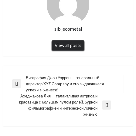
sib_ecometal
View all posts
Навигация
Биография Джон Уоррен — генеральный
директор XYZ Company и его выдающиеся
по
Previous
успехи в бизнесе!
Post
записям
Ахеджакова Лия — талантливая актриса и
красавица с большим пулом ролей, бурной
Next
фильмографией и интересной личной
Post
жизнью