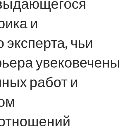
 выдающегося
рика и
 эксперта, чьи
рьера увековечены
ных работ и
зом
отношений