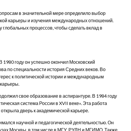
опросам в значительной мере определило выбор
ской карьеры и изучения международных отношений.
у глобальных процессов, чтобы сделать вклад в
В 1980 году он успешно окончил Московский
ва по специальности история Средних веков. Во
ерес к политической истории и международным
 карьеры.
должил свое образование в аспирантуре. В 1984 году
ическая система России в XVII веке». Эта работа
 открыла дверь к академической карьере.
имался научной и педагогической деятельностью. Он
узах Москвы, в том числе в МГУ, РУДН и МГИМО. Также