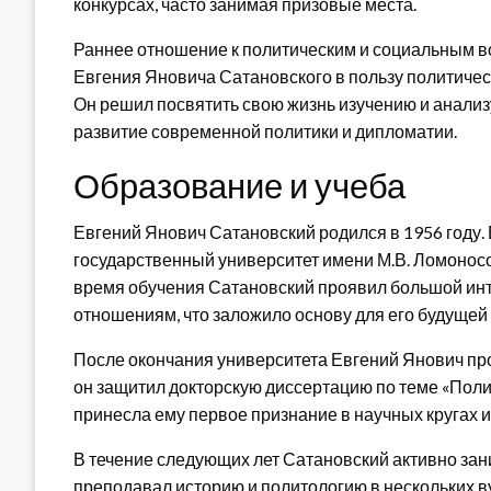
конкурсах, часто занимая призовые места.
Раннее отношение к политическим и социальным в
Евгения Яновича Сатановского в пользу политиче
Он решил посвятить свою жизнь изучению и анализ
развитие современной политики и дипломатии.
Образование и учеба
Евгений Янович Сатановский родился в 1956 году. 
государственный университет имени М.В. Ломоносо
время обучения Сатановский проявил большой инт
отношениям, что заложило основу для его будущей
После окончания университета Евгений Янович про
он защитил докторскую диссертацию по теме «Полит
принесла ему первое признание в научных кругах и
В течение следующих лет Сатановский активно зан
преподавал историю и политологию в нескольких в