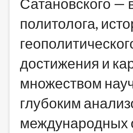
Сатановского —
политолога, исто
геополитического
достижения и ка
множеством науч
глубоким анали
международных 