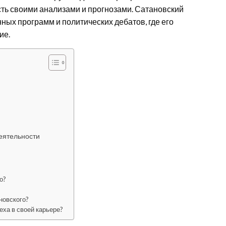
ть своими анализами и прогнозами. Сатановский
ных программ и политических дебатов, где его
ие.
еятельности
?
о?
новского?
еха в своей карьере?