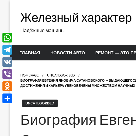
Перейти
к
Железный характер
содержимому
Надёжные машины
WhatsApp
ГЛАВНАЯ
НОВОСТИ АВТО
РЕМОНТ — ЭТО П
Telegram
VK
HOMEPAGE
UNCATEGORISED
БИОГРАФИЯ ЕВГЕНИЯ ЯНОВИЧА САТАНОВСКОГО — ВЫДАЮЩЕГОСЯ 
Viber
ДОСТИЖЕНИЯ И КАРЬЕРА УВЕКОВЕЧЕНЫ МНОЖЕСТВОМ НАУЧНЫХ
Odnoklassniki
UNCATEGORISED
Отправить
Биография Евге