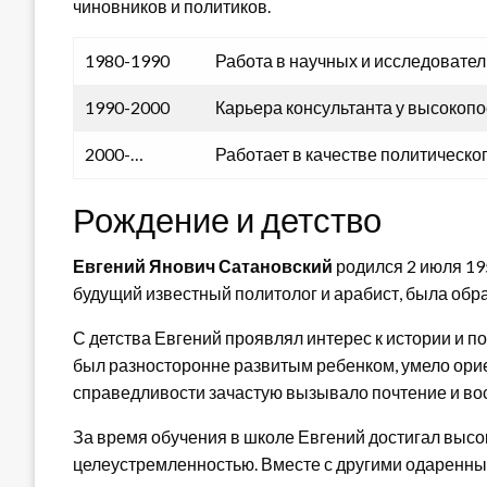
чиновников и политиков.
1980-1990
Работа в научных и исследовател
1990-2000
Карьера консультанта у высокоп
2000-…
Работает в качестве политическо
Рождение и детство
Евгений Янович Сатановский
родился 2 июля 195
будущий известный политолог и арабист, была обр
С детства Евгений проявлял интерес к истории и по
был разносторонне развитым ребенком, умело орие
справедливости зачастую вызывало почтение и в
За время обучения в школе Евгений достигал высок
целеустремленностью. Вместе с другими одаренны