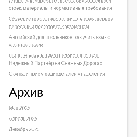
Опоры для дорожных знаков: виды столбов и
стоек, материалы и нормативные требования
Обучение вождению: теория, практика первой
передачи и подготовка к экзаменам
Английский для школьников: как учить язык с
удовольствием
Шины Hankook Зима Шипованные: Ваш
Надежный Партнёр на Снежных Дорогах
Скупка и прием радиодеталей у населения
Архив
Май 2026
Апрель 2026
Декабрь 2025