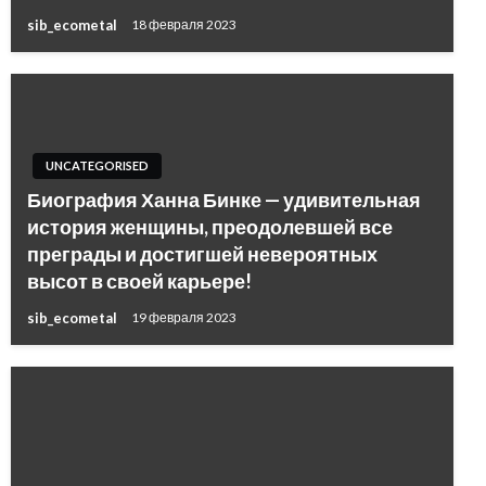
sib_ecometal
18 февраля 2023
UNCATEGORISED
Биография Ханна Бинке — удивительная
история женщины, преодолевшей все
преграды и достигшей невероятных
высот в своей карьере!
sib_ecometal
19 февраля 2023