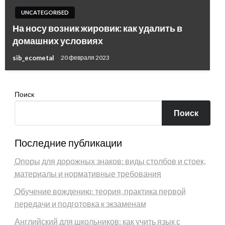
UNCATEGORISED
На носу возник жировик: как удалить в
домашних условиях
sib_ecometal
20 февраля 2023
Поиск
Поиск
Последние публикации
Опоры для дорожных знаков: виды столбов и стоек,
материалы и нормативные требования
Обучение вождению: теория, практика первой
передачи и подготовка к экзаменам
Английский для школьников: как учить язык с