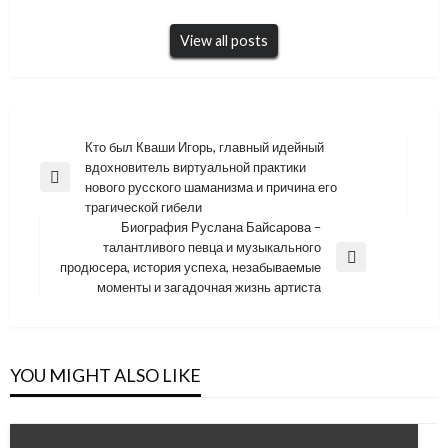
View all posts
Навигация
Кто был Кваши Игорь, главный идейный
вдохновитель виртуальной практики
по
Previous
нового русского шаманизма и причина его
записям
Post
трагической гибели
Биография Руслана Байсарова –
талантливого певца и музыкального
Next
продюсера, история успеха, незабываемые
Post
моменты и загадочная жизнь артиста
YOU MIGHT ALSO LIKE