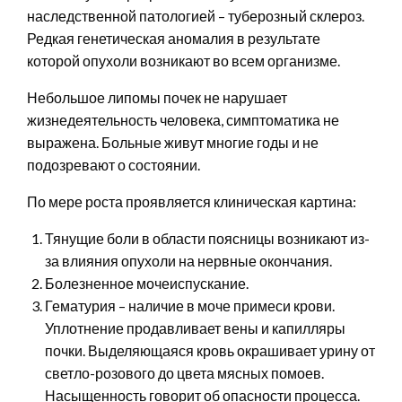
наследственной патологией – туберозный склероз.
Редкая генетическая аномалия в результате
которой опухоли возникают во всем организме.
Небольшое липомы почек не нарушает
жизнедеятельность человека, симптоматика не
выражена. Больные живут многие годы и не
подозревают о состоянии.
По мере роста проявляется клиническая картина:
Тянущие боли в области поясницы возникают из-
за влияния опухоли на нервные окончания.
Болезненное мочеиспускание.
Гематурия – наличие в моче примеси крови.
Уплотнение продавливает вены и капилляры
почки. Выделяющаяся кровь окрашивает урину от
светло-розового до цвета мясных помоев.
Насыщенность говорит об опасности процесса.