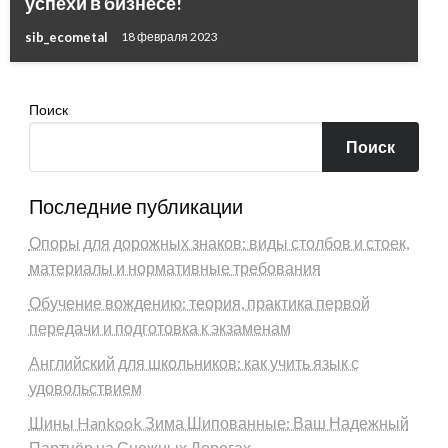
успехи в бизнесе!
sib_ecometal
18 февраля 2023
Поиск
Поиск
Последние публикации
Опоры для дорожных знаков: виды столбов и стоек,
материалы и нормативные требования
Обучение вождению: теория, практика первой
передачи и подготовка к экзаменам
Английский для школьников: как учить язык с
удовольствием
Шины Hankook Зима Шипованные: Ваш Надежный
Партнёр на Снежных Дорогах