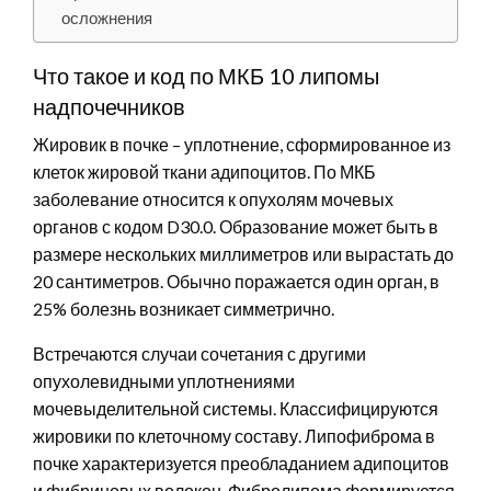
осложнения
Что такое и код по МКБ 10 липомы
надпочечников
Жировик в почке – уплотнение, сформированное из
клеток жировой ткани адипоцитов. По МКБ
заболевание относится к опухолям мочевых
органов с кодом D30.0. Образование может быть в
размере нескольких миллиметров или вырастать до
20 сантиметров. Обычно поражается один орган, в
25% болезнь возникает симметрично.
Встречаются случаи сочетания с другими
опухолевидными уплотнениями
мочевыделительной системы. Классифицируются
жировики по клеточному составу. Липофиброма в
почке характеризуется преобладанием адипоцитов
и фибриновых волокон. Фибролипома формируется