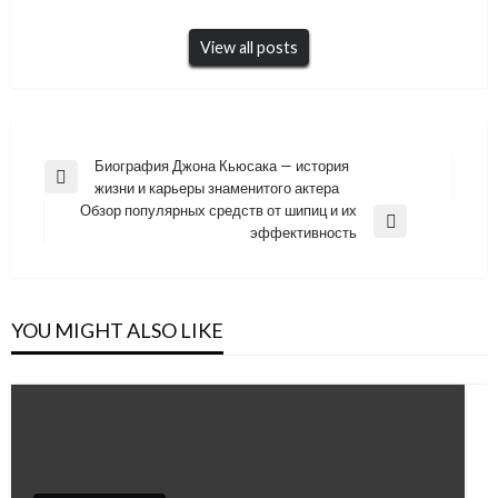
View all posts
Навигация
Биография Джона Кьюсака — история
Previous
жизни и карьеры знаменитого актера
по
Post
Обзор популярных средств от шипиц и их
записям
Next
эффективность
Post
YOU MIGHT ALSO LIKE