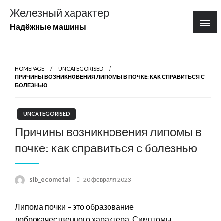
Перейти
Железный характер
к
Надёжные машины
содержимому
HOMEPAGE
UNCATEGORISED
ПРИЧИНЫ ВОЗНИКНОВЕНИЯ ЛИПОМЫ В ПОЧКЕ: КАК СПРАВИТЬСЯ С
БОЛЕЗНЬЮ
UNCATEGORISED
Причины возникновения липомы в
почке: как справиться с болезнью
Posted
sib_ecometal
20 февраля 2023
on
Липома почки – это образование
доброкачественного характера. Симптомы