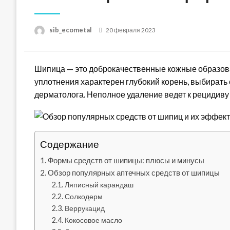
Posted
sib_ecometal
20 февраля 2023
on
Шипица — это доброкачественные кожные образова
уплотнения характерен глубокий корень, выбирать
дерматолога. Неполное удаление ведет к рецидиву
Содержание
Формы средств от шипицы: плюсы и минусы
Обзор популярных аптечных средств от шипицы
Ляписный карандаш
Солкодерм
Веррукацид
Кокосовое масло