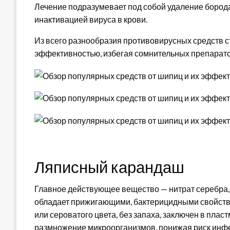
Лечение подразумевает под собой удаление бородав
инактивацией вируса в крови.
Из всего разнообразия противовирусных средств с
эффективностью, избегая сомнительных препарато
Ляписный карандаш
Главное действующее вещество — нитрат серебра, до
обладает прижигающими, бактерицидными свойств
или сероватого цвета, без запаха, заключен в пла
размножение микроорганизмов, понижая риск инфе