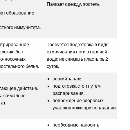
П
Пачкает одежду, постель.
бе
ют образование
стного иммунитета.
нтрированное
Требуется подготовка в виде
Зу
ологию без
отмачивания ноги в горячей
д
но-носочных
воде; не снимать пластырь 2
м
постельного белья.
суток.
ис
резкий запах;
В
подготовка стоп путем
гающее действие.
бо
распаривания;
максимально
п
повреждение здоровых
ат.
хи
участков кожи при попадании.
ож
необходимо наносить