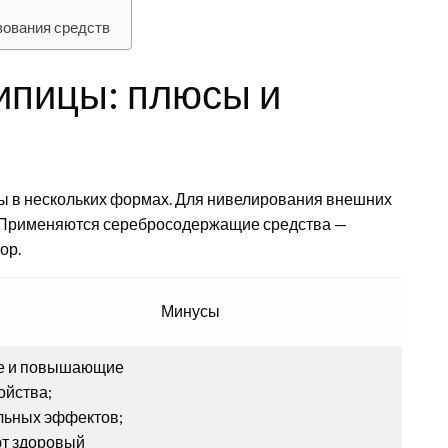
зования средств
ипицы: плюсы и
ы в нескольких формах. Для нивелирования внешних
. Применяются серебросодержащие средства —
ор.
Минусы
Р
е и повышающие
ойства;
льных эффектов;
т здоровый