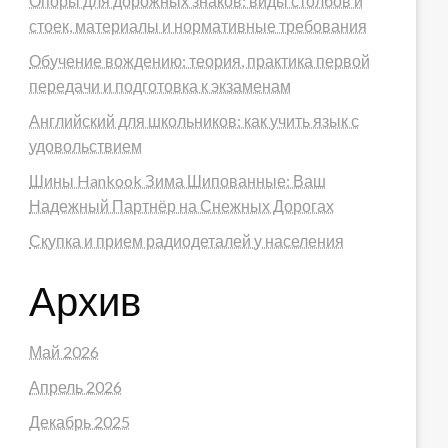
Опоры для дорожных знаков: виды столбов и
стоек, материалы и нормативные требования
Обучение вождению: теория, практика первой
передачи и подготовка к экзаменам
Английский для школьников: как учить язык с
удовольствием
Шины Hankook Зима Шипованные: Ваш
Надежный Партнёр на Снежных Дорогах
Скупка и прием радиодеталей у населения
Архив
Май 2026
Апрель 2026
Декабрь 2025