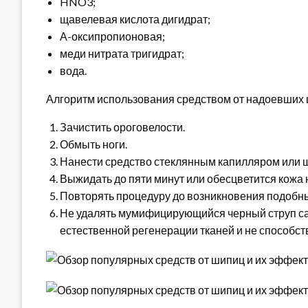
HNO3;
щавелевая кислота дигидрат;
А-оксипропионовая;
меди нитрата тригидрат;
вода.
Алгоритм использования средством от надоевших
Зачистить ороговелости.
Обмыть ноги.
Нанести средство стеклянным капилляром или 
Выжидать до пяти минут или обесцветится кожа 
Повторять процедуру до возникновения подобн
Не удалять мумифицирующийся черный струп са
естественной регенерации тканей и не способс