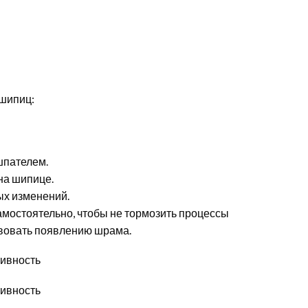
 шипиц:
шпателем.
на шипице.
ых изменений.
мостоятельно, чтобы не тормозить процессы
твовать появлению шрама.