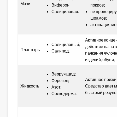
Мази
Виферон;
покров;
Салициловая.
не провоциру
шрамов;
активация ме
Активное конце
Салициловый;
действие на пат
Пластырь
Салипод.
пачкания чулоч
изделий, обуви, 
Веррукацид;
Активное прижи
Ферезол;
Жидкость
Средство дает 
Азот;
быстрый результ
Солкодерма.