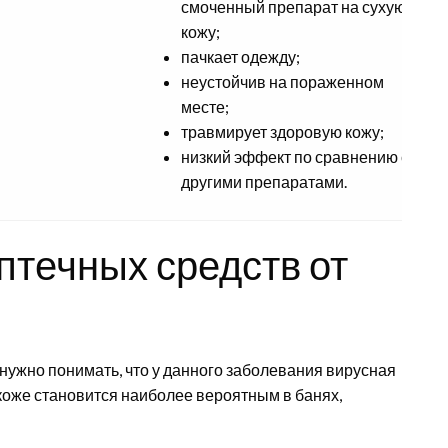
смоченный препарат на сухую
кожу;
пачкает одежду;
Зу
неустойчив на пораженном
бо
месте;
травмирует здоровую кожу;
низкий эффект по сравнению с
другими препаратами.
птечных средств от
 нужно понимать, что у данного заболевания вирусная
коже становится наиболее вероятным в банях,