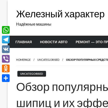
Перейти
к
Железный характер
содержимому
Надёжные машины
WhatsApp
ГЛАВНАЯ
НОВОСТИ АВТО
РЕМОНТ — ЭТО П
Telegram
VK
HOMEPAGE
UNCATEGORISED
ОБЗОР ПОПУЛЯРНЫХ СРЕДСТВ
Viber
UNCATEGORISED
Odnoklassniki
Обзор популярны
Отправить
шипиц и их эффе