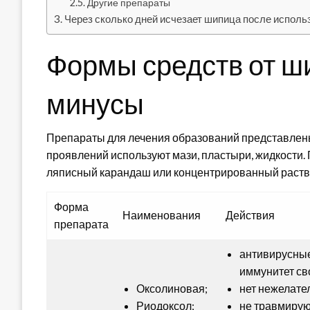
Другие препараты
Через сколько дней исчезает шипица после исполь
Формы средств от ш
минусы
Препараты для лечения образований представлен
проявлений используют мази, пластыри, жидкости
ляписный карандаш или концентрированный раств
Форма
Наименования
Действия
препарата
антивирусны
иммунитет св
Оксолиновая;
нет нежелате
Риодоксол;
не травмирую