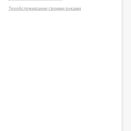
Нельзя
Техобслуживание своими руками
пользоваться
д, жжение,
детям и женщинам
ль.
в период
беременности,
лактации.