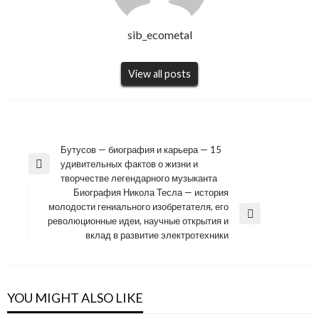
sib_ecometal
View all posts
Навигация
Бутусов — биография и карьера — 15
удивительных фактов о жизни и
по
Previous
творчестве легендарного музыканта
Post
записям
Биография Никола Тесла — история
молодости гениального изобретателя, его
Next
революционные идеи, научные открытия и
Post
вклад в развитие электротехники
YOU MIGHT ALSO LIKE