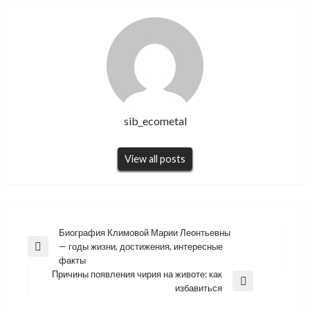
sib_ecometal
View all posts
Навигация
Биография Климовой Марии Леонтьевны
— годы жизни, достижения, интересные
по
Previous
факты
Post
записям
Причины появления чирия на животе: как
Next
избавиться
Post