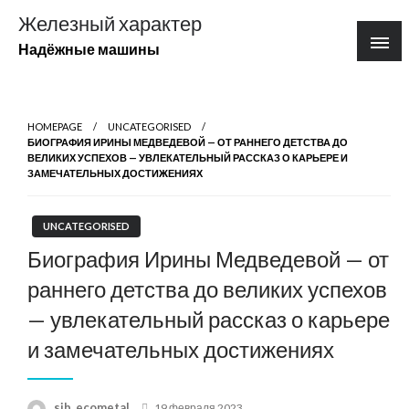
Перейти
Железный характер
к
Надёжные машины
содержимому
HOMEPAGE
UNCATEGORISED
БИОГРАФИЯ ИРИНЫ МЕДВЕДЕВОЙ — ОТ РАННЕГО ДЕТСТВА ДО
ВЕЛИКИХ УСПЕХОВ — УВЛЕКАТЕЛЬНЫЙ РАССКАЗ О КАРЬЕРЕ И
ЗАМЕЧАТЕЛЬНЫХ ДОСТИЖЕНИЯХ
UNCATEGORISED
Биография Ирины Медведевой — от
раннего детства до великих успехов
— увлекательный рассказ о карьере
и замечательных достижениях
Posted
sib_ecometal
19 февраля 2023