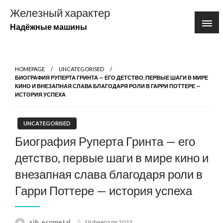
Перейти
Железный характер
к
Надёжные машины
содержимому
HOMEPAGE
UNCATEGORISED
БИОГРАФИЯ РУПЕРТА ГРИНТА — ЕГО ДЕТСТВО, ПЕРВЫЕ ШАГИ В МИРЕ
КИНО И ВНЕЗАПНАЯ СЛАВА БЛАГОДАРЯ РОЛИ В ГАРРИ ПОТТЕРЕ —
ИСТОРИЯ УСПЕХА
UNCATEGORISED
Биография Руперта Гринта — его
детство, первые шаги в мире кино и
внезапная слава благодаря роли в
Гарри Поттере — история успеха
Posted
sib_ecometal
19 февраля 2023