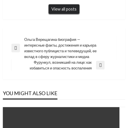
View all posts
Навигация
Ольга Верещагина биография —
интересные факты, достижения и карьера
по
Previous
известного публициста и телеведущей, ее
записям
Post
вклад в сферу журналистики и медиа
Фурункул, возникший на лице: как
Next
избавиться и опасность воспаления
Post
YOU MIGHT ALSO LIKE