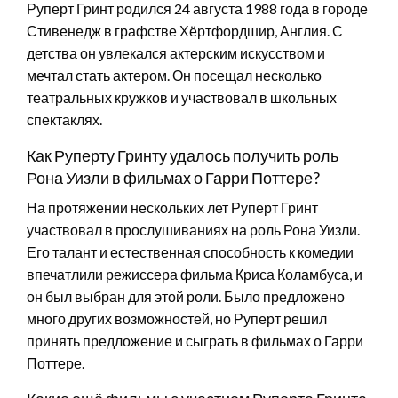
Руперт Гринт родился 24 августа 1988 года в городе
Стивенедж в графстве Хёртфордшир, Англия. С
детства он увлекался актерским искусством и
мечтал стать актером. Он посещал несколько
театральных кружков и участвовал в школьных
спектаклях.
Как Руперту Гринту удалось получить роль
Рона Уизли в фильмах о Гарри Поттере?
На протяжении нескольких лет Руперт Гринт
участвовал в прослушиваниях на роль Рона Уизли.
Его талант и естественная способность к комедии
впечатлили режиссера фильма Криса Коламбуса, и
он был выбран для этой роли. Было предложено
много других возможностей, но Руперт решил
принять предложение и сыграть в фильмах о Гарри
Поттере.