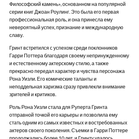
Философский камень», основанном на популярной
серии книг Джоан Роулинг. Это была его первая
профессиональная роль, и она принесла ему
невероятный успех, признание и международную
славу.
Гринт встретился с успехом среди поклонников
Гарри Поттера благодаря своему непринужденному
и естественному актерскому стилю, а также
прекрасно передал характер и чувства персонажа
Рона Уизли. Его комические таланты и
неподдельная харизма сразу привлекли внимание
зрителей и критиков.
Роль Рона Уизли стала для Руперта Гринта
отправной точкой его карьеры и позволила ему
стать одним из самых известных и востребованных
актеров своего поколения. Съемки в Гарри Поттере
продолжались более 10 лет, и Гринту удалось