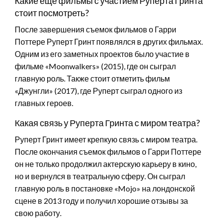
Какие ещё фильмы с участием Руперта Гринта
стоит посмотреть?
После завершения съемок фильмов о Гарри
Поттере Руперт Гринт появлялся в других фильмах.
Одним из его заметных проектов было участие в
фильме «Moonwalkers» (2015), где он сыграл
главную роль. Также стоит отметить фильм
«Джунгли» (2017), где Руперт сыграл одного из
главных героев.
Какая связь у Руперта Гринта с миром театра?
Руперт Гринт имеет крепкую связь с миром театра.
После окончания съемок фильмов о Гарри Поттере
он не только продолжил актерскую карьеру в кино,
но и вернулся в театральную сферу. Он сыграл
главную роль в постановке «Mojo» на лондонской
сцене в 2013 году и получил хорошие отзывы за
свою работу.