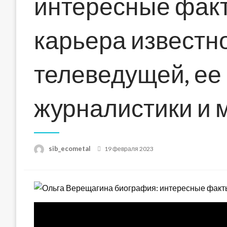
интересные факт
карьера известн
телеведущей, ее
журналистики и 
Posted
sib_ecometal
19 февраля 2023
on