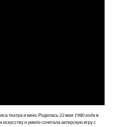
иса театра и кино. Родилась
22 мая 1980 года
в
 искусству и умело сочетала актерскую игру с