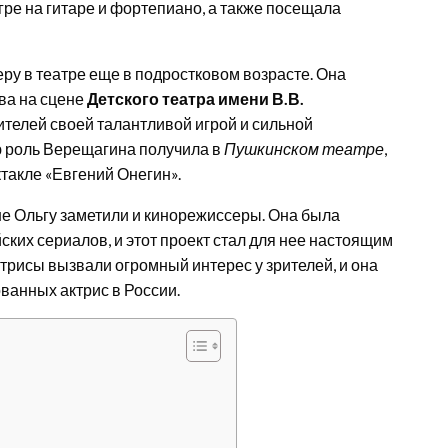
гре на гитаре и фортепиано, а также посещала
у в театре еще в подростковом возрасте. Она
ва на сцене
Детского театра имени В.В.
рителей своей талантливой игрой и сильной
 роль Верещагина получила в
Пушкинском театре
,
такле «Евгений Онегин».
е Ольгу заметили и кинорежиссеры. Она была
ких сериалов, и этот проект стал для нее настоящим
рисы вызвали огромный интерес у зрителей, и она
ванных актрис в России.