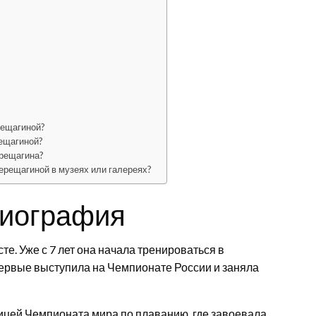
рещагиной?
рещагиной?
ерещагина?
ерещагиной в музеях или галереях?
биография
е. Уже с 7 лет она начала тренироваться в
первые выступила на Чемпионате России и заняла
ицей Чемпионата мира по плаванию, где завоевала