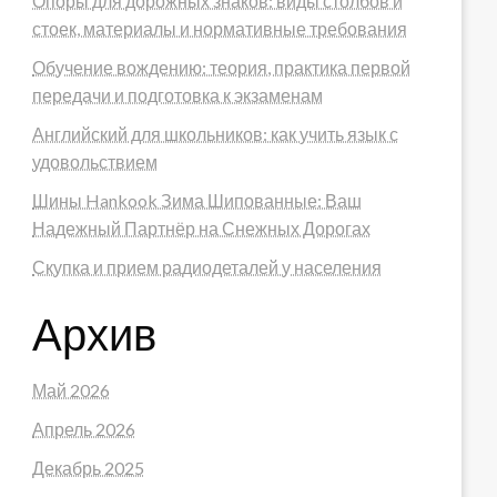
Опоры для дорожных знаков: виды столбов и
стоек, материалы и нормативные требования
Обучение вождению: теория, практика первой
передачи и подготовка к экзаменам
Английский для школьников: как учить язык с
удовольствием
Шины Hankook Зима Шипованные: Ваш
Надежный Партнёр на Снежных Дорогах
Скупка и прием радиодеталей у населения
Архив
Май 2026
Апрель 2026
Декабрь 2025