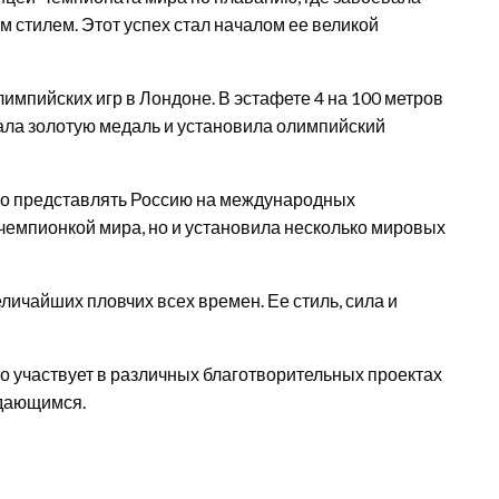
м стилем. Этот успех стал началом ее великой
импийских игр в Лондоне. В эстафете 4 на 100 метров
ала золотую медаль и установила олимпийский
но представлять Россию на международных
 чемпионкой мира, но и установила несколько мировых
личайших пловчих всех времен. Ее стиль, сила и
 участвует в различных благотворительных проектах
ждающимся.