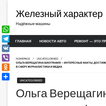
Перейти
к
Железный характер
содержимому
Надёжные машины
WhatsApp
ГЛАВНАЯ
НОВОСТИ АВТО
РЕМОНТ — ЭТО П
Telegram
VK
HOMEPAGE
UNCATEGORISED
ОЛЬГА ВЕРЕЩАГИНА БИОГРАФИЯ — ИНТЕРЕСНЫЕ ФАКТЫ, ДОСТИЖЕ
Viber
В СФЕРУ ЖУРНАЛИСТИКИ И МЕДИА
Odnoklassniki
UNCATEGORISED
Отправить
Ольга Верещаги