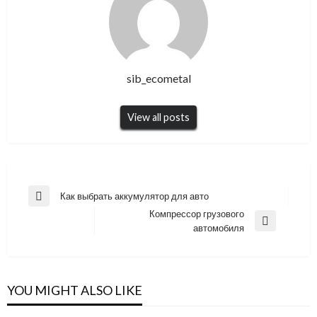
sib_ecometal
View all posts
Навигация
Как выбрать аккумулятор для авто
Previous
по
Компрессор грузового
Post
Next
автомобиля
записям
Post
YOU MIGHT ALSO LIKE