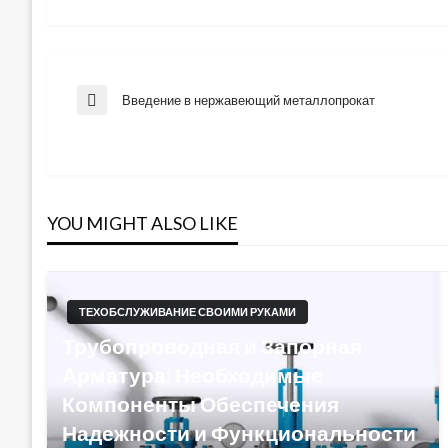
Навигация
Введение в нержавеющий металлопрокат
Previous
Post
по
записям
YOU MIGHT ALSO LIKE
ТЕХОБСЛУЖИВАНИЕ СВОИМИ РУКАМИ
Трубопроводная и Запорная
Арматура: Необходимые
Компоненты Обеспечения
Надежности и Функциональности