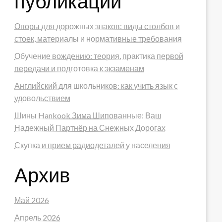
публикации
Опоры для дорожных знаков: виды столбов и
стоек, материалы и нормативные требования
Обучение вождению: теория, практика первой
передачи и подготовка к экзаменам
Английский для школьников: как учить язык с
удовольствием
Шины Hankook Зима Шипованные: Ваш
Надежный Партнёр на Снежных Дорогах
Скупка и прием радиодеталей у населения
Архив
Май 2026
Апрель 2026