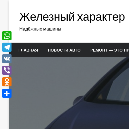
Перейти
к
Железный характер
содержимому
Надёжные машины
WhatsApp
ГЛАВНАЯ
НОВОСТИ АВТО
РЕМОНТ — ЭТО П
Telegram
VK
Viber
Odnoklassniki
Отправить