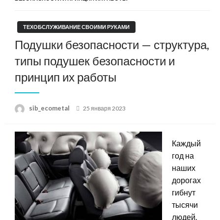
ТЕХОБСЛУЖИВАНИЕ СВОИМИ РУКАМИ
Подушки безопасности — структура,
типы подушек безопасности и
принцип их работы
Posted
sib_ecometal
25 января 2023
on
Каждый
год на
наших
дорогах
гибнут
тысячи
людей.