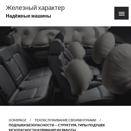
Перейти
Железный характер
к
Надёжные машины
содержимому
HOMEPAGE
ТЕХОБСЛУЖИВАНИЕ СВОИМИ РУКАМИ
ПОДУШКИ БЕЗОПАСНОСТИ — СТРУКТУРА, ТИПЫ ПОДУШЕК
БЕЗОПАСНОСТИ И ПРИНЦИП ИХ РАБОТЫ