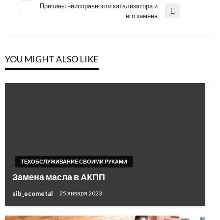
по
Причины неисправности катализатора и
Post
Next
его замена
записям
Post
YOU MIGHT ALSO LIKE
ТЕХОБСЛУЖИВАНИЕ СВОИМИ РУКАМИ
Замена масла в АКПП
sib_ecometal
25 января 2023