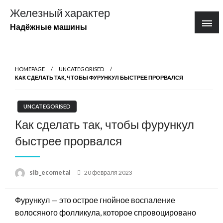
Перейти
Железный характер
к
Надёжные машины
содержимому
HOMEPAGE
UNCATEGORISED
КАК СДЕЛАТЬ ТАК, ЧТОБЫ ФУРУНКУЛ БЫСТРЕЕ ПРОРВАЛСЯ
UNCATEGORISED
Как сделать так, чтобы фурункул
быстрее прорвался
Posted
sib_ecometal
20 февраля 2023
on
Фурункул — это острое гнойное воспаление
волосяного фолликула, которое спровоцировано