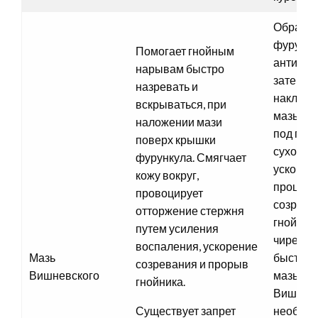
Обраба
фурунку
Помогает гнойным
антисеп
нарывам быстро
затем
назревать и
наклад
вскрываться, при
мазь на 
наложении мази
под повя
поверх крышки
сухое т
фурункула. Смягчает
ускоряе
кожу вокруг,
процесс
провоцирует
созрева
отторжение стержня
гнойника
путем усиления
чирей ч
воспаления, ускорение
Мазь
быстрее
созревания и прорыв
Вишневского
мазью
гнойника.
Вишневс
Существует запрет
необход