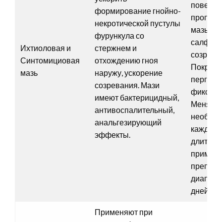
поверх
формирование гнойно-
пропита
некротической пустулы
мазью м
фурункула со
салфетк
Ихтиоловая и
стержнем и
созрева
Синтомициовая
отхождению гноя
Покрыв
мазь
наружу, ускорение
пергаме
созревания. Мази
фиксиру
имеют бактерицидный,
Менять 
антивоспалительный,
необход
анальгезирующий
каждые 6
эффекты.
длитель
примен
препара
диапазо
дней.
Применяют при