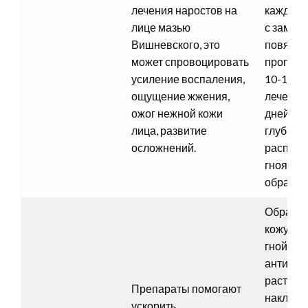
лечения наростов на
каждые 4
лице мазью
с замен
Вишневского, это
повязки,
может спровоцировать
пропитк
усиление воспаления,
10-12 ча
ощущение жжения,
лечения
ожог нежной кожи
дней, за
лица, развитие
глубины
осложнений.
распол
гноя и 
образов
Обраба
кожу на
гнойник
антисеп
раствор
Препараты помогают
наклад
ускорить