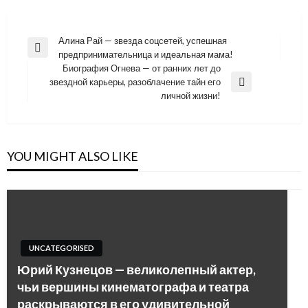
Навигация
Алина Рай — звезда соцсетей, успешная
Previous
предпринимательница и идеальная мама!
по
Post
Биография Огнева — от ранних лет до
записям
звездной карьеры, разоблачение тайн его
Next
личной жизни!
Post
YOU MIGHT ALSO LIKE
UNCATEGORISED
Юрий Кузнецов — великолепный актер,
чьи вершины кинематографа и театра
раскрываются в его удивительной