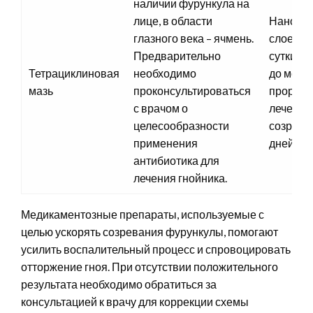
наличии фурункула на
лице, в области
Наносит
глазного века – ячмень.
слоем 2-
Предварительно
сутки н
Тетрациклиновая
необходимо
до моме
мазь
проконсультироваться
прорыва
с врачом о
лечения
целесообразности
созрева
применения
дней.
антибиотика для
лечения гнойника.
Медикаментозные препараты, используемые с
целью ускорять созревания фурункулы, помогают
усилить воспалительный процесс и спровоцировать
отторжение гноя. При отсутствии положительного
результата необходимо обратиться за
консультацией к врачу для коррекции схемы