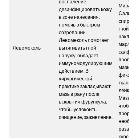
воспаление,
Мирамис
дезинфицировать кожу
Салици
в зоне нанесения,
спирт. 
помочь в быстром
гнойник
созревании.
наклад
Левомеколь помогает
марлев
Левомеколь
вытягивать гной
салфетк
наружу, обладает
пропита
иммуномодулирующим
мазью и
действием. В
фиксир
хирургической
тканев
практике закладывают
лейкопл
мазь в рану после
Мазать 
вскрытия фурункула,
чтобы б
чтобы успокоить
прорвал
очищение, заживление.
необход
раза в су
курсом 4