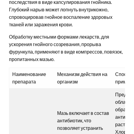
последствия в виде капсулирования гнойника.
Глубокий нарыв может лопнуть внутрикожно,
спровоцировав гнойное воспаление здоровых
тканей или заражения крови.
Обработку местными формами лекарств, для
ускорения гнойного созревания, прорыва
фурункула, применяют в виде компрессов, повязок,
пропитанных мазью.
Наименование
Механизм действия на
Способ
препарата
организм
примене
Предвар
область
обраба
Мазь включает в состав
антисеп
антибиотик, что
раствор
позволяет устранить
Хлоргес