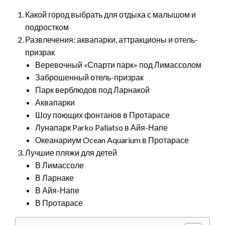
Какой город выбрать для отдыха с малышом и
подростком
Развлечения: аквапарки, аттракционы и отель-
призрак
Веревочный «Спарти парк» под Лимассолом
Заброшенный отель-призрак
Парк верблюдов под Ларнакой
Аквапарки
Шоу поющих фонтанов в Протарасе
Лунапарк Parko Paliatso в Айя-Напе
Океанариум Ocean Aquarium в Протарасе
Лучшие пляжи для детей
В Лимассоле
В Ларнаке
В Айя-Напе
В Протарасе