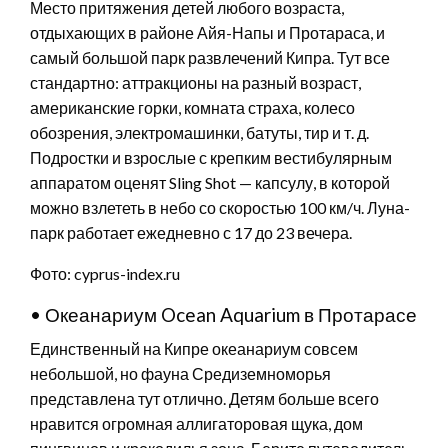
Место притяжения детей любого возраста,
отдыхающих в районе Айя-Напы и Протараса, и
самый большой парк развлечений Кипра. Тут все
стандартно: аттракционы на разный возраст,
американские горки, комната страха, колесо
обозрения, электромашинки, батуты, тир и т. д.
Подростки и взрослые с крепким вестибулярным
аппаратом оценят Sling Shot — капсулу, в которой
можно взлететь в небо со скоростью 100 км/ч. Луна-
парк работает ежедневно с 17 до 23 вечера.
Фото: cyprus-index.ru
• Океанариум Ocean Aquarium в Протарасе
Единственный на Кипре океанариум совсем
небольшой, но фауна Средиземноморья
представлена тут отлично. Детям больше всего
нравится огромная аллигаторовая щука, дом