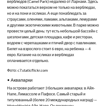
верблюдов (Camel Park) недалеко от Ларнаки. Здесь
можно покататься верхом не только на верблюдах,
но и на пони и осликах. А еще понаблюдать за
страусами, оленями, ламами, альпаками, лемурами
и другими экзотическими животными. В парке можно
провести целый день: тут есть небольшой бассейн с
шезлонгами, детская площадка, кафе и ресторан,
водоем с черепашками и птичий двор с павлинами.
Билет на взрослого стоит 6 евро, на ребенка — 4
евро. Катание на осликах и верблюдах
оплачивается отдельно.
Фото: c7.staticflickr.com
• Аквапарки
На острове работают 3 больших аквапарка: в Айя-
Напе, Лимассоле и Пафосе. Самый старый и
титулованный (более 20 международных наград) —
WaterWorld в Айя-Напе. Он посвящен