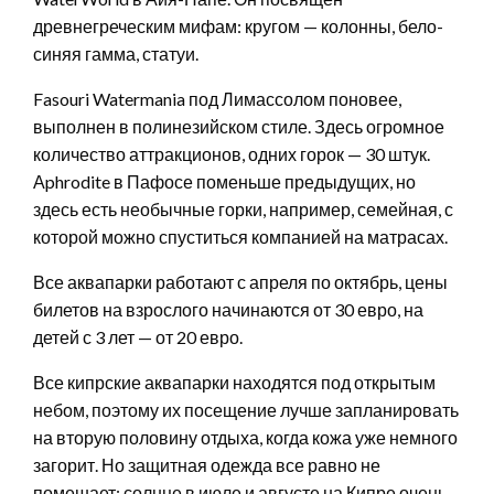
древнегреческим мифам: кругом — колонны, бело-
синяя гамма, статуи.
Fasouri Watermania под Лимассолом поновее,
выполнен в полинезийском стиле. Здесь огромное
количество аттракционов, одних горок — 30 штук.
Аphrodite в Пафосе поменьше предыдущих, но
здесь есть необычные горки, например, семейная, с
которой можно спуститься компанией на матрасах.
Все аквапарки работают с апреля по октябрь, цены
билетов на взрослого начинаются от 30 евро, на
детей с 3 лет — от 20 евро.
Все кипрские аквапарки находятся под открытым
небом, поэтому их посещение лучше запланировать
на вторую половину отдыха, когда кожа уже немного
загорит. Но защитная одежда все равно не
помешает: солнце в июле и августе на Кипре очень