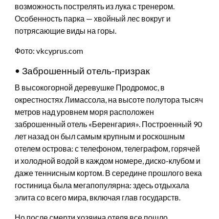
возможность пострелять из лука с тренером.
Особенность парка — хвойный лес вокруг и
потрясающие виды на горы.
Фото: vkcyprus.com
• Заброшенный отель-призрак
В высокогорной деревушке Продромос, в
окрестностях Лимассола, на высоте полутора тысяч
метров над уровнем моря расположен
заброшенный отель «Беренгария». Построенный 90
лет назад он был самым крупным и роскошным
отелем острова: с телефоном, телеграфом, горячей
и холодной водой в каждом номере, диско-клубом и
даже теннисным кортом. В середине прошлого века
гостиница была мегапопулярна: здесь отдыхала
элита со всего мира, включая глав государств.
Но после смерти хозяина отеля все пошло