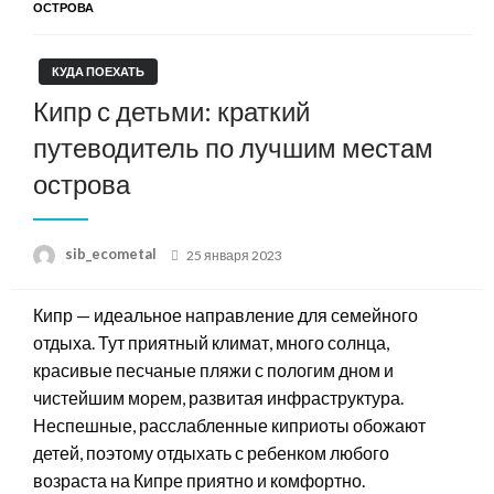
ОСТРОВА
КУДА ПОЕХАТЬ
Кипр с детьми: краткий
путеводитель по лучшим местам
острова
Posted
sib_ecometal
25 января 2023
on
Кипр — идеальное направление для семейного
отдыха. Тут приятный климат, много солнца,
красивые песчаные пляжи с пологим дном и
чистейшим морем, развитая инфраструктура.
Неспешные, расслабленные киприоты обожают
детей, поэтому отдыхать с ребенком любого
возраста на Кипре приятно и комфортно.