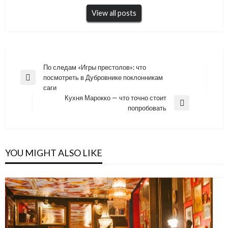
View all posts
Навигация
По следам «Игры престолов»: что
посмотреть в Дубровнике поклонникам
по
Previous
саги
Post
записям
Кухня Марокко — что точно стоит
Next
попробовать
Post
YOU MIGHT ALSO LIKE