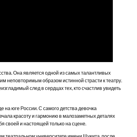
сства. Она является одной из самых талантливых
им неповторимым образом истинной страсти к театру.
изгладимый след в сердцах тех, кто счастлив увидеть
е на юге России. С самого детства девочка
ечала красоту и гармонию в малозаметных деталях
я своей и настоящей только на сцене.
ом театральном университете имени Щукита, после