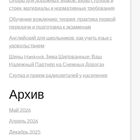
Опоры для дорожных знаков: виды столбов и
стоек, материалы и нормативные требования
Обучение вождению: теория, практика первой
передачи и подготовка к экзаменам
Английский для школьников: как учить язык с
удовольствием
Шины Hankook Зима Шипованные: Ваш
Надежный Партнёр на Снежных Дорогах
Скупка и прием радиодеталей у населения
Архив
Май 2026
Апрель 2026
Декабрь 2025