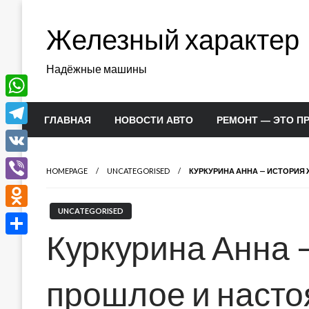
Перейти
к
Железный характер
содержимому
Надёжные машины
WhatsApp
ГЛАВНАЯ
НОВОСТИ АВТО
РЕМОНТ — ЭТО П
Telegram
VK
HOMEPAGE
UNCATEGORISED
КУРКУРИНА АННА — ИСТОРИЯ
Viber
UNCATEGORISED
Odnoklassniki
Куркурина Анна 
Отправить
прошлое и наст