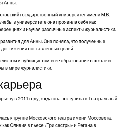
я Анны.
сковский государственный университет имени М.В.
учебы в университете она проявила себя как
нференциях и изучая различные аспекты журналистики.
развития для Анны. Она поняла, что полученные
в достижении поставленных целей.
истом и публицистом, и ее образование в школе и
ы в мире журналистики.
карьера
ьеру в 2011 году, когда она поступила в Театральный
лась к труппе Московского театра имени Моссовета.
х как Оливия в пьесе «Три сестры» и Регана в