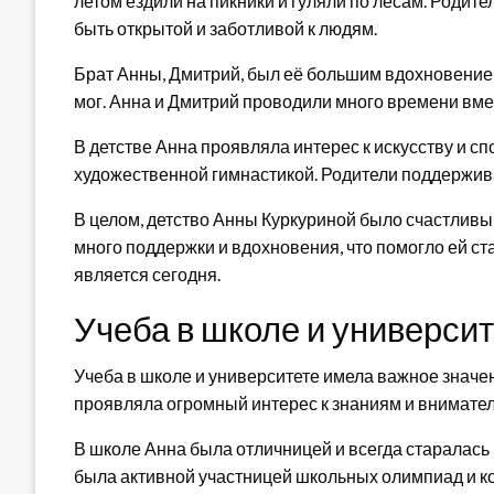
летом ездили на пикники и гуляли по лесам. Родит
быть открытой и заботливой к людям.
Брат Анны, Дмитрий, был её большим вдохновением
мог. Анна и Дмитрий проводили много времени вмес
В детстве Анна проявляла интерес к искусству и сп
художественной гимнастикой. Родители поддержива
В целом, детство Анны Куркуриной было счастливы
много поддержки и вдохновения, что помогло ей ст
является сегодня.
Учеба в школе и универси
Учеба в школе и университете имела важное значен
проявляла огромный интерес к знаниям и внимате
В школе Анна была отличницей и всегда старалас
была активной участницей школьных олимпиад и к