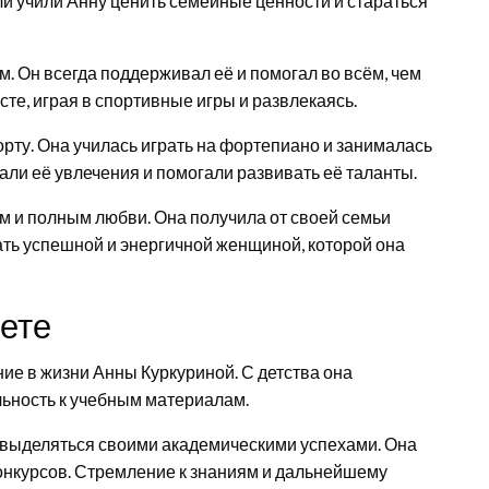
ели учили Анну ценить семейные ценности и стараться
. Он всегда поддерживал её и помогал во всём, чем
те, играя в спортивные игры и развлекаясь.
орту. Она училась играть на фортепиано и занималась
ли её увлечения и помогали развивать её таланты.
м и полным любви. Она получила от своей семьи
ать успешной и энергичной женщиной, которой она
тете
ие в жизни Анны Куркуриной. С детства она
льность к учебным материалам.
ь выделяться своими академическими успехами. Она
онкурсов. Стремление к знаниям и дальнейшему