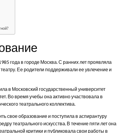
тной?
зование
985 года в городе Москва. С ранних лет проявляла
к театру. Ее родители поддерживали ее увлечение и
ила в Московский государственный университет
ет. Во время учебы она активно участвовала в
нческого театрального коллектива.
ть свое образование и поступила в аспирантуру
едру театрального искусства. В течение пяти лет она
атральной критики и публиковала свои работы в