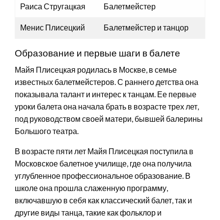
Раиса Стругацкая
Балетмейстер
Менис Плисецкий
Балетмейстер и танцор
Образование и первые шаги в балете
Майя Плисецкая родилась в Москве, в семье
известных балетмейстеров. С раннего детства она
показывала талант и интерес к танцам. Ее первые
уроки балета она начала брать в возрасте трех лет,
под руководством своей матери, бывшей балерины
Большого театра.
В возрасте пяти лет Майя Плисецкая поступила в
Московское балетное училище, где она получила
углубленное профессиональное образование. В
школе она прошла слаженную программу,
включавшую в себя как классический балет, так и
другие виды танца, такие как фольклор и