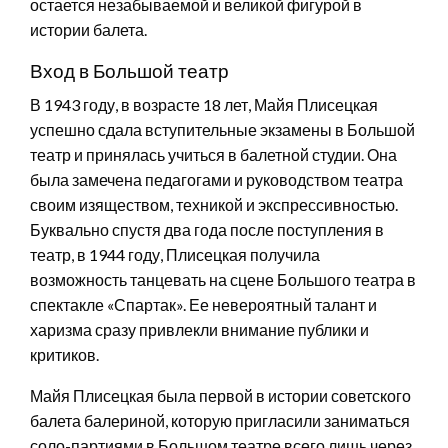
остается незабываемой и великой фигурой в
истории балета.
Вход в Большой театр
В 1943 году, в возрасте 18 лет, Майя Плисецкая
успешно сдала вступительные экзамены в Большой
театр и принялась учиться в балетной студии. Она
была замечена педагогами и руководством театра
своим изяществом, техникой и экспрессивностью.
Буквально спустя два года после поступления в
театр, в 1944 году, Плисецкая получила
возможность танцевать на сцене Большого театра в
спектакле «Спартак». Ее невероятный талант и
харизма сразу привлекли внимание публики и
критиков.
Майя Плисецкая была первой в истории советского
балета балериной, которую пригласили заниматься
соло-партиями в Большом театре всего лишь через