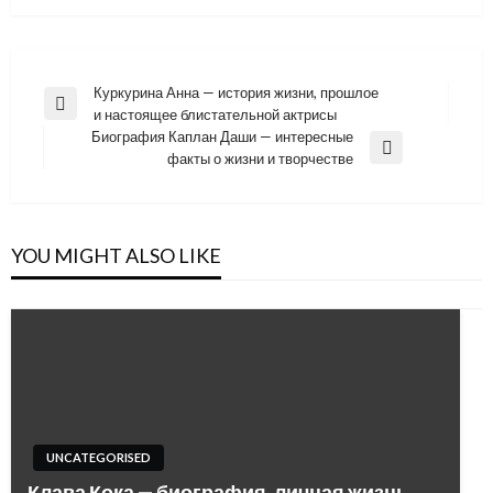
Навигация
Куркурина Анна — история жизни, прошлое
Previous
и настоящее блистательной актрисы
по
Post
Биография Каплан Даши — интересные
записям
Next
факты о жизни и творчестве
Post
YOU MIGHT ALSO LIKE
UNCATEGORISED
Клава Кока — биография, личная жизнь,