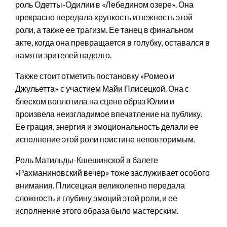
роль Одетты-Одилии в «Лебедином озере». Она
прекрасно передала хрупкость и нежность этой
роли, а также ее трагизм. Ее танец в финальном
акте, когда она превращается в голубку, оставался в
памяти зрителей надолго.
Также стоит отметить постановку «Ромео и
Джульетта» с участием Майи Плисецкой. Она с
блеском воплотила на сцене образ Юлии и
произвела неизгладимое впечатление на публику.
Ее грация, энергия и эмоциональность делали ее
исполнение этой роли поистине неповторимым.
Роль Матильды-Кшешинской в балете
«Рахманиновский вечер» тоже заслуживает особого
внимания. Плисецкая великолепно передала
сложность и глубину эмоций этой роли, и ее
исполнение этого образа было мастерским.