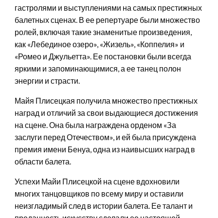
гастролями и выступлениями на самых престижных
балетных сценах. В ее репертуаре были множество
ролей, включая такие знаменитые произведения,
как «Лебединое озеро», «Жизель», «Коппелия» и
«Ромео и Джульетта». Ее постановки были всегда
яркими и запоминающимися, а ее танец полон
энергии и страсти.
Майя Плисецкая получила множество престижных
наград и отличий за свои выдающиеся достижения
на сцене. Она была награждена орденом «За
заслуги перед Отечеством», и ей была присуждена
премия имени Бенуа, одна из наивысших наград в
области балета.
Успехи Майи Плисецкой на сцене вдохновили
многих танцовщиков по всему миру и оставили
неизгладимый след в истории балета. Ее талант и
преданность искусству сделали ее настоящей