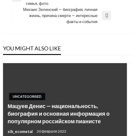
по
семья, фото
Post
записям
Михаил Зеленский — биография, личная
жизнь, причина смерти — интересные
Next
факты и события
Post
YOU MIGHT ALSO LIKE
UNCATEGORISED
Мацуев Денис — национальность,
биография и основная информация о
популярном российском пианисте
sib_ecometal
20 февраля 2023