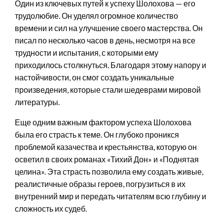
Один из ключевых путей к успеху Шолохова — его
трудолюбие. Он уделял огромное количество
времени и сил на улучшение своего мастерства. Он
писал по несколько часов в день, несмотря на все
трудности и испытания, с которыми ему
приходилось столкнуться. Благодаря этому напору и
настойчивости, он смог создать уникальные
произведения, которые стали шедеврами мировой
литературы.
Еще одним важным фактором успеха Шолохова
была его страсть к теме. Он глубоко проникся
проблемой казачества и крестьянства, которую он
осветил в своих романах «Тихий Дон» и «Поднятая
целина». Эта страсть позволила ему создать живые,
реалистичные образы героев, погрузиться в их
внутренний мир и передать читателям всю глубину и
сложность их судеб.