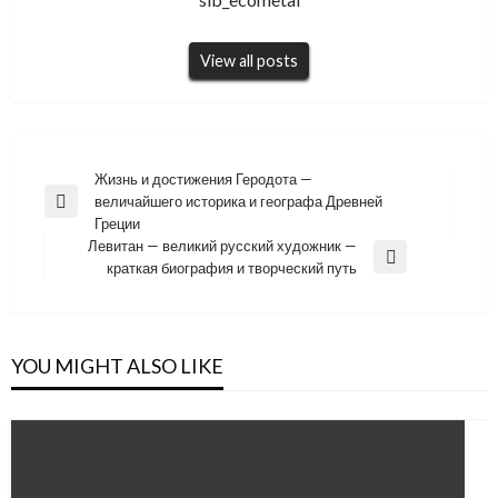
View all posts
Навигация
Жизнь и достижения Геродота —
величайшего историка и географа Древней
по
Previous
Греции
Post
записям
Левитан — великий русский художник —
Next
краткая биография и творческий путь
Post
YOU MIGHT ALSO LIKE