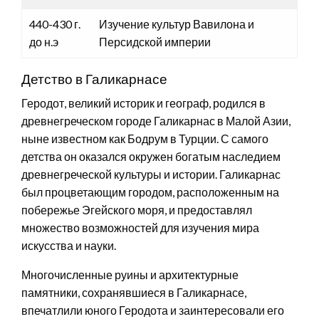
440-430 г.
Изучение культур Вавилона и
до н.э
Персидской империи
Детство в Галикарнасе
Геродот, великий историк и географ, родился в
древнегреческом городе Галикарнас в Малой Азии,
ныне известном как Бодрум в Турции. С самого
детства он оказался окружен богатым наследием
древнегреческой культуры и истории. Галикарнас
был процветающим городом, расположенным на
побережье Эгейского моря, и предоставлял
множество возможностей для изучения мира
искусства и науки.
Многочисленные руины и архитектурные
памятники, сохранявшиеся в Галикарнасе,
впечатлили юного Геродота и заинтересовали его