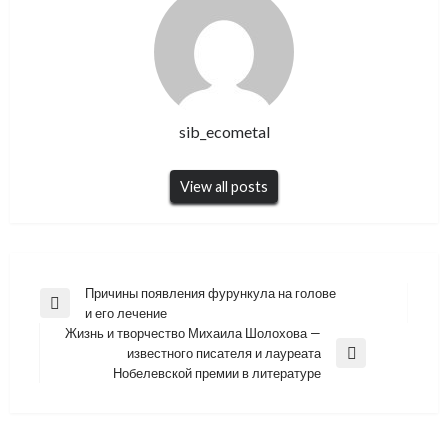
sib_ecometal
View all posts
Навигация
Причины появления фурункула на голове
Previous
и его лечение
по
Post
Жизнь и творчество Михаила Шолохова —
записям
известного писателя и лауреата
Next
Нобелевской премии в литературе
Post