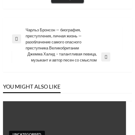
Навигация
Чарльз Бронсон — биография,
преступления, личная жизнь —
по
Previous
разоблачение самого опасного
записям
Post
преступника Великобритании
Джемма Халид – талантливая певица,
Next
музыкант и автор песен со смыслом
Post
YOU MIGHT ALSO LIKE
UNCATEGORISED