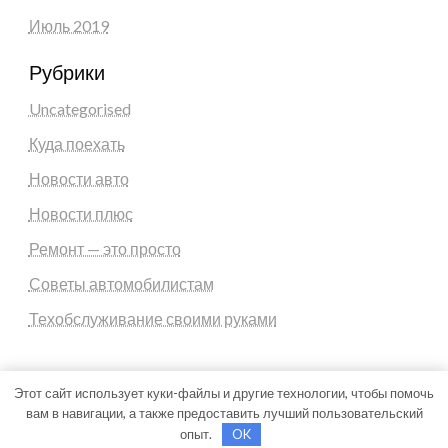
Июль 2019
Рубрики
Uncategorised
Куда поехать
Новости авто
Новости плюс
Ремонт — это просто
Советы автомобилистам
Техобслуживание своими руками
Этот сайт использует куки-файлы и другие технологии, чтобы помочь
вам в навигации, а также предоставить лучший пользовательский
Theme by Silk Themes
опыт.
OK