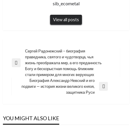
sib_ecometal
View all posts
Навигация
Сергей Радонежский – биография
праведника, святого и чудотворца, чья
по
жизнь преображала мир, а его преданность
Previous
записям
Богу и бескорыстная помощь ближним
Post
стали примером для многих верующих
Биография Александр Невский и его
подвиги — история жизни великого князя,
Next
защитника Руси
Post
YOU MIGHT ALSO LIKE