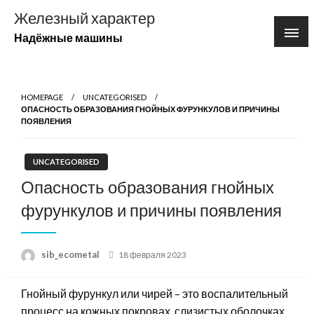
Перейти
Железный характер
к
Надёжные машины
содержимому
HOMEPAGE
UNCATEGORISED
ОПАСНОСТЬ ОБРАЗОВАНИЯ ГНОЙНЫХ ФУРУНКУЛОВ И ПРИЧИНЫ
ПОЯВЛЕНИЯ
UNCATEGORISED
Опасность образования гнойных
фурункулов и причины появления
Posted
sib_ecometal
18 февраля 2023
on
Гнойный фурункул или чирей – это воспалительный
процесс на кожных покровах, слизистых оболочках.