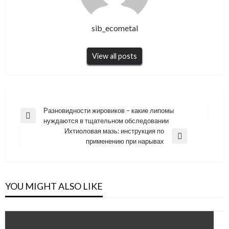
sib_ecometal
View all posts
Навигация
Разновидности жировиков – какие липомы
Previous
нуждаются в тщательном обследовании
по
Post
Ихтиоловая мазь: инструкция по
записям
Next
применению при нарывах
Post
YOU MIGHT ALSO LIKE