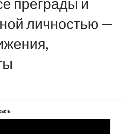
е преграды и
ной личностью —
ижения,
ты