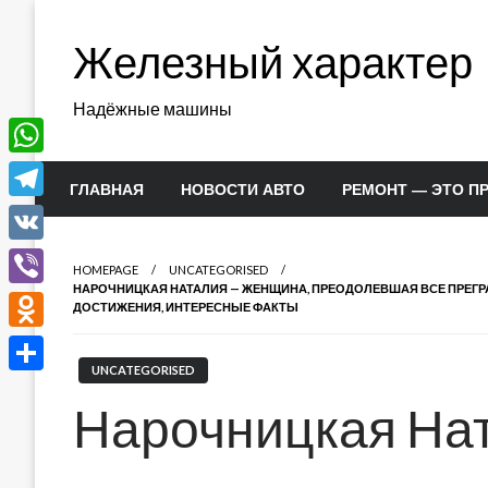
Перейти
к
Железный характер
содержимому
Надёжные машины
WhatsApp
ГЛАВНАЯ
НОВОСТИ АВТО
РЕМОНТ — ЭТО П
Telegram
VK
HOMEPAGE
UNCATEGORISED
НАРОЧНИЦКАЯ НАТАЛИЯ — ЖЕНЩИНА, ПРЕОДОЛЕВШАЯ ВСЕ ПРЕГР
Viber
ДОСТИЖЕНИЯ, ИНТЕРЕСНЫЕ ФАКТЫ
Odnoklassniki
UNCATEGORISED
Отправить
Нарочницкая На