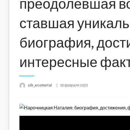
преодолевшая вс
ставшая уникаль
биография, дост
интересные фак
Posted
sib_ecometal
18 февраля 2023
on