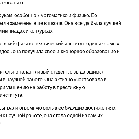
разованию.
укам, особенно к математике и физике. Ее
были замечены еще в школе. Она всегда была лучшей
олимпиадах и конкурсах.
вский физико-технический институт, один из самых
здесь она получила свое инженерное образование и
чительно талантливый студент, с выдающимся
в научной работе. Она активно участвовала в
 приглашению на работу в престижную
института.
сыграли огромную роль в ее будущих достижениях.
к научной работе, она стала одной из самых
и.