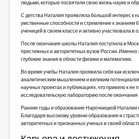
людьми, которые посвятили свою жизнь науке и об
С детства Наталия проявляла большой интерес к на
умственные способности и стремление к знаниям 
ученицей в своем классе и активно участвовала в 
После окончания школы Наталия поступила в Моско
престижных и авторитетных вузов России. Именно 
глубокие знания в области физики и математики.
Во время учебы Наталия проявила себя как исклю
аналитическим мышлением и великим потенциалом 
научных проектах и публикациях, что привело к ее
исследовательскую лабораторию после окончания 
Ранние годы и образование Нарочницкой Наталии 
Благодаря высокому уровню образования и страсти 
авторитетных и признанных ученых в своей област
Карьера и достижения