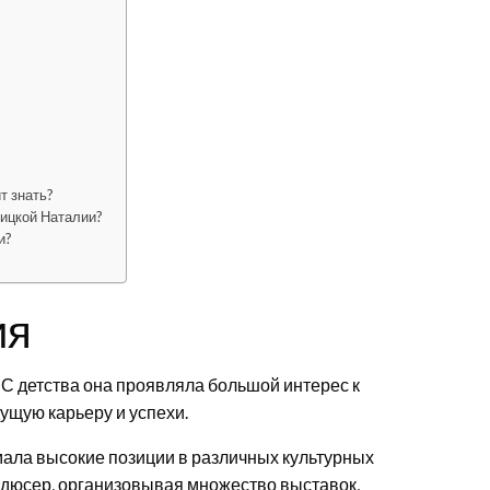
?
т знать?
ицкой Наталии?
и?
ия
. С детства она проявляла большой интерес к
удущую карьеру и успехи.
ала высокие позиции в различных культурных
родюсер, организовывая множество выставок,