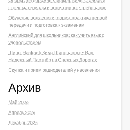
Опоры для дорожных знаков: виды столбов и
стоек, материалы и нормативные требования
Обучение вождению: теория, практика первой
передачи и подготовка к экзаменам
Английский для школьников: как учить язык с
удовольствием
Шины Hankook Зима Шипованные: Ваш
Надежный Партнёр на Снежных Дорогах
Скупка и прием радиодеталей у населения
Архив
Май 2026
Апрель 2026
Декабрь 2025