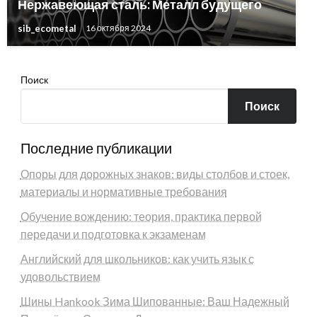
Нержавеющая сталь: Металл будущего
sib_ecometal
16 октября 2024
Поиск
Поиск
Последние публикации
Опоры для дорожных знаков: виды столбов и стоек,
материалы и нормативные требования
Обучение вождению: теория, практика первой
передачи и подготовка к экзаменам
Английский для школьников: как учить язык с
удовольствием
Шины Hankook Зима Шипованные: Ваш Надежный