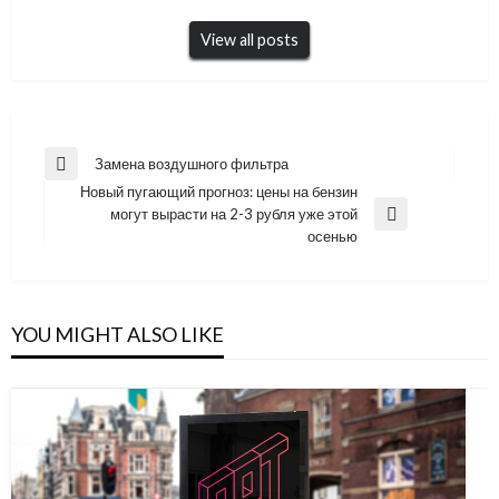
View all posts
Навигация
Замена воздушного фильтра
Previous
по
Новый пугающий прогноз: цены на бензин
Post
могут вырасти на 2-3 рубля уже этой
записям
Next
осенью
Post
YOU MIGHT ALSO LIKE