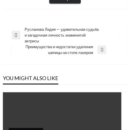
Навигация
Русланова Лидия — удивительная судьба
и загадочная личность знаменитой
по
Previous
актрисы
Post
записям
Преимущества и недостатки удаления
Next
шипицы на стопе лазером
Post
YOU MIGHT ALSO LIKE