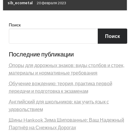
sib_ecometal
20 февраля 2023
Поиск
Поиск
Последние публикации
Опоры для дорожных знаков: виды столбов и стоек,
материалы и нормативные требования
Обучение вождению: теория, практика первой
передачи и подготовка к экзаменам
Английский для школьников: как учить язык с
удовольствием
Шины Hankook Зима Шипованные: Ваш Надежный
Партнёр на Снежных Дорогах