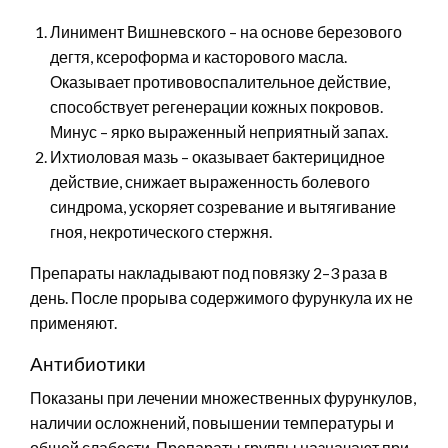
Линимент Вишневского – на основе березового
дегтя, ксероформа и касторового масла.
Оказывает противовоспалительное действие,
способствует регенерации кожных покровов.
Минус – ярко выраженный неприятный запах.
Ихтиоловая мазь – оказывает бактерицидное
действие, снижает выраженность болевого
синдрома, ускоряет созревание и вытягивание
гноя, некротического стержня.
Препараты накладывают под повязку 2–3 раза в
день. После прорыва содержимого фурункула их не
применяют.
Антибиотики
Показаны при лечении множественных фурункулов,
наличии осложнений, повышении температуры и
общей слабости. Препараты группы назначают при