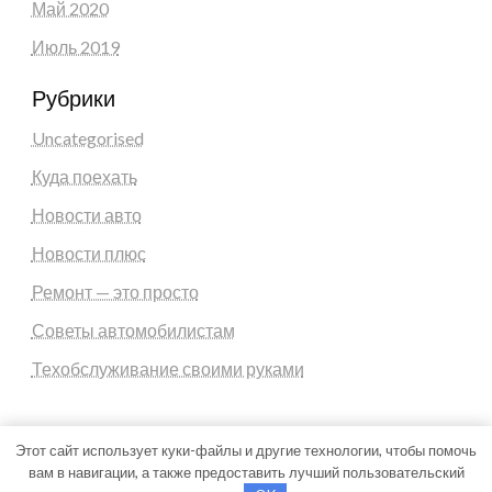
Май 2020
Июль 2019
Рубрики
Uncategorised
Куда поехать
Новости авто
Новости плюс
Ремонт — это просто
Советы автомобилистам
Техобслуживание своими руками
Этот сайт использует куки-файлы и другие технологии, чтобы помочь
вам в навигации, а также предоставить лучший пользовательский
Theme by Silk Themes