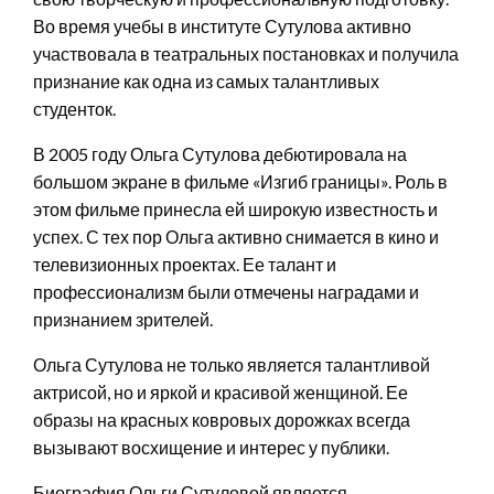
Во время учебы в институте Сутулова активно
участвовала в театральных постановках и получила
признание как одна из самых талантливых
студенток.
В 2005 году Ольга Сутулова дебютировала на
большом экране в фильме «Изгиб границы». Роль в
этом фильме принесла ей широкую известность и
успех. С тех пор Ольга активно снимается в кино и
телевизионных проектах. Ее талант и
профессионализм были отмечены наградами и
признанием зрителей.
Ольга Сутулова не только является талантливой
актрисой, но и яркой и красивой женщиной. Ее
образы на красных ковровых дорожках всегда
вызывают восхищение и интерес у публики.
Биография Ольги Сутуловой является