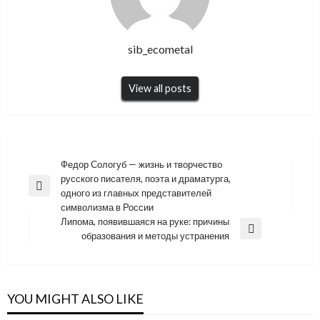
sib_ecometal
View all posts
Навигация
Федор Сологуб — жизнь и творчество
русского писателя, поэта и драматурга,
по
Previous
одного из главных представителей
записям
Post
символизма в России
Липома, появившаяся на руке: причины
Next
образования и методы устранения
Post
YOU MIGHT ALSO LIKE